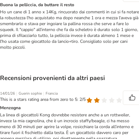
Buona la pelliccia, da buttare il resto
Ho un cane di 1 anno x 14Kg, rincuorato dai commenti in cui si fa notare
la robustezza l'ho acquistato ma dopo neanche 1 ora e mezza l'aveva già
smembrarlo e stava per ingoiare la pallina rossa che serve a fare lo
squeek. Il "cappio" all'interno che fa da scheletro è durato solo 1 giorno,
prima di sfilacciarlo tutto, la pelliccia invece è durata almeno 1 mese e
l'ho usata come giocattolo da lancio+tiro. Consigliato solo per cani
molto piccoli.
Recensioni provenienti da altri paesi
|
|
14/01/26
Guerin sophie
Francia
This is a stars rating area from zero to 5: 2/5
Menzogna
La linea di giocattoli Kong dovrebbe resistere anche a un rottweiler,
invece la mia cagnolina, che è un incrocio staffy/beagle, ci ha messo
meno di 30 minuti per aprire la volpe, rosicchiare la corda all’interno e
tirare fuori il fischietto dalla testa. È un giocattolo davvero caro per
appena mezz’ora di utilizzo, poi direttamente nella spazzatura.