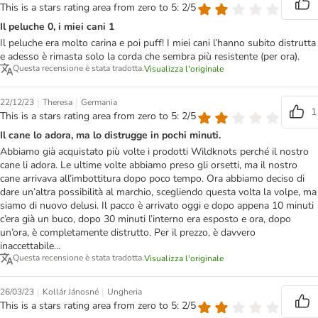
This is a stars rating area from zero to 5: 2/5
Il peluche 0, i miei cani 1
Il peluche era molto carina e poi puff! I miei cani l’hanno subito distrutta
e adesso è rimasta solo la corda che sembra più resistente (per ora).
Questa recensione è stata tradotta.
Visualizza l'originale
|
|
22/12/23
Theresa
Germania
1
This is a stars rating area from zero to 5: 2/5
Il cane lo adora, ma lo distrugge in pochi minuti.
Abbiamo già acquistato più volte i prodotti Wildknots perché il nostro
cane li adora. Le ultime volte abbiamo preso gli orsetti, ma il nostro
cane arrivava all’imbottitura dopo poco tempo. Ora abbiamo deciso di
dare un’altra possibilità al marchio, scegliendo questa volta la volpe, ma
siamo di nuovo delusi. Il pacco è arrivato oggi e dopo appena 10 minuti
c’era già un buco, dopo 30 minuti l’interno era esposto e ora, dopo
un’ora, è completamente distrutto. Per il prezzo, è davvero
inaccettabile...
Questa recensione è stata tradotta.
Visualizza l'originale
|
|
26/03/23
Kollár Jánosné
Ungheria
This is a stars rating area from zero to 5: 2/5