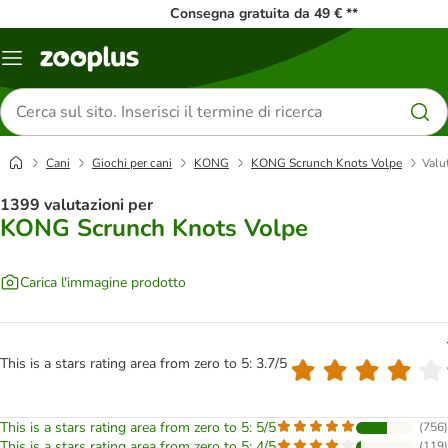
Consegna gratuita da 49 € **
Overview
catalogo
Cerca
prodotti
Cani
Giochi per cani
KONG
KONG Scrunch Knots Volpe
Valu
1399 valutazioni per
KONG Scrunch Knots Volpe
Carica l'immagine prodotto
This is a stars rating area from zero to 5: 3.7/5
This is a stars rating area from zero to 5: 5/5
(
756
)
This is a stars rating area from zero to 5: 4/5
(
119
)