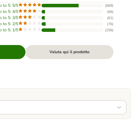
o to 5: 5/5
(
689
)
o to 5: 4/5
(
66
)
o to 5: 3/5
(
61
)
o to 5: 2/5
(
76
)
o to 5: 1/5
(
256
)
Valuta qui il prodotto