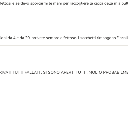
 difettosi e se devo sporcarmi le mani per raccogliere la cacca della mia 
oni da 4 e da 20, arrivate sempre difettose. I sacchetti rimangono "incolla
ATI TUTTI FALLATI , SI SONO APERTI TUTTI. MOLTO PROBABILM