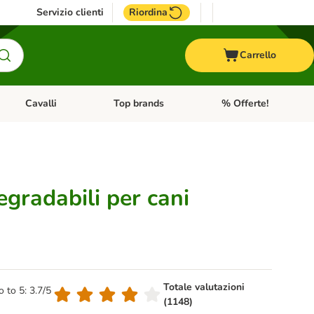
Servizio clienti
Riordina
Carrello
Cavalli
Top brands
% Offerte!
ccelli
Apri Menu Categoria: Acquaristica
Apri Menu Categoria: Cavalli
Apri Menu Categoria: T
egradabili per cani
Totale valutazioni
o to 5: 3.7/5
(1148)