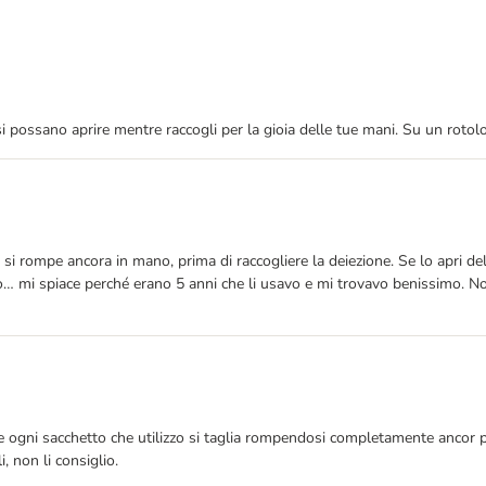
si possano aprire mentre raccogli per la gioia delle tue mani. Su un rotol
to si rompe ancora in mano, prima di raccogliere la deiezione. Se lo apri d
o… mi spiace perché erano 5 anni che li usavo e mi trovavo benissimo. Non 
ogni sacchetto che utilizzo si taglia rompendosi completamente ancor pr
, non li consiglio.