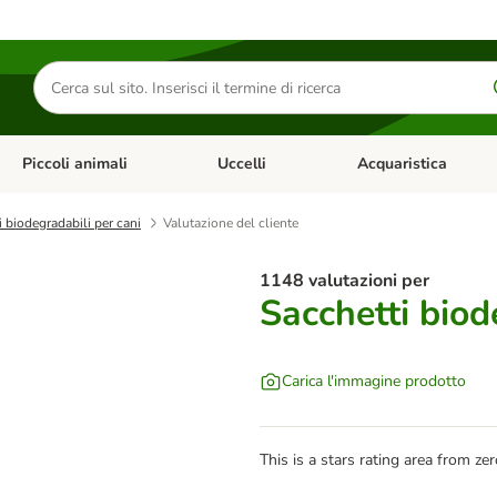
Cerca
prodotti
Piccoli animali
Uccelli
Acquaristica
Apri Menu Categoria: Diete e antiparassitari
Apri Menu Categoria: Piccoli animali
Apri Menu Categoria: U
i biodegradabili per cani
Valutazione del cliente
1148 valutazioni per
Sacchetti biod
Carica l'immagine prodotto
This is a stars rating area from zer