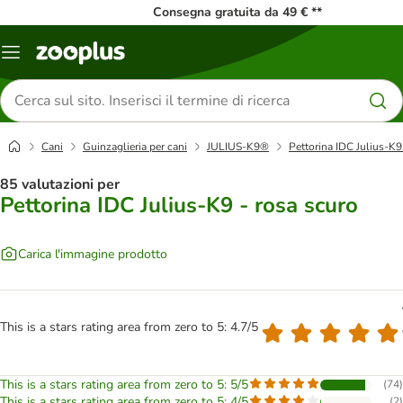
Consegna gratuita da 49 € **
Overview
catalogo
Cerca
prodotti
Cani
Guinzaglieria per cani
JULIUS-K9®
Pettorina IDC Julius-K9
85 valutazioni per
Pettorina IDC Julius-K9 - rosa scuro
Carica l'immagine prodotto
This is a stars rating area from zero to 5: 4.7/5
This is a stars rating area from zero to 5: 5/5
(
74
)
This is a stars rating area from zero to 5: 4/5
(
2
)