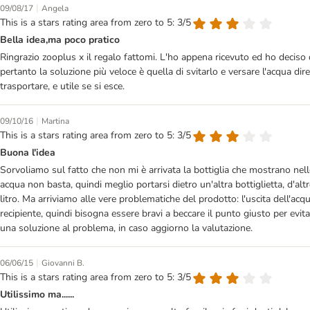
|
09/08/17
Angela
This is a stars rating area from zero to 5: 3/5
Bella idea,ma poco pratico
Ringrazio zooplus x il regalo fattomi. L'ho appena ricevuto ed ho deciso d
pertanto la soluzione più veloce è quella di svitarlo e versare l'acqua di
trasportare, e utile se si esce.
|
09/10/16
Martina
This is a stars rating area from zero to 5: 3/5
Buona l'idea
Sorvoliamo sul fatto che non mi è arrivata la bottiglia che mostrano nelle
acqua non basta, quindi meglio portarsi dietro un'altra bottiglietta, d'al
litro. Ma arriviamo alle vere problematiche del prodotto: l'uscita dell'acq
recipiente, quindi bisogna essere bravi a beccare il punto giusto per evit
una soluzione al problema, in caso aggiorno la valutazione.
|
06/06/15
Giovanni B.
This is a stars rating area from zero to 5: 3/5
Utilissimo ma......