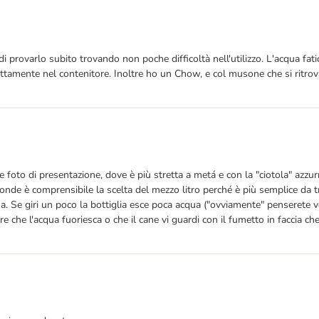
i provarlo subito trovando non poche difficoltà nell'utilizzo. L'acqua fati
rettamente nel contenitore. Inoltre ho un Chow, e col musone che si ritrov
 foto di presentazione, dove è più stretta a metá e con la "ciotola" azzurr
tronde è comprensibile la scelta del mezzo litro perché è più semplice da t
ua. Se giri un poco la bottiglia esce poca acqua ("ovviamente" penserete vo
are che l'acqua fuoriesca o che il cane vi guardi con il fumetto in faccia