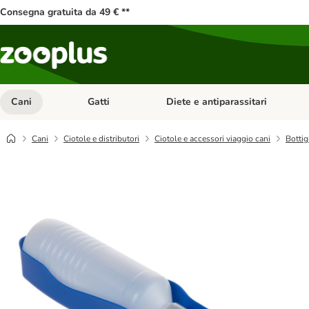
Consegna gratuita da 49 € **
Cani
Gatti
Diete e antiparassitari
Apri Menu Categoria: Cani
Apri Menu Categoria: Gatti
Cani
Ciotole e distributori
Ciotole e accessori viaggio cani
Bottig