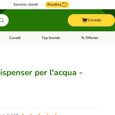
Servizio clienti
Riordina
Carrello
Cavalli
Top brands
% Offerte!
ccelli
Apri Menu Categoria: Acquaristica
Apri Menu Categoria: Cavalli
Apri Menu Categoria: T
dispenser per l'acqua -