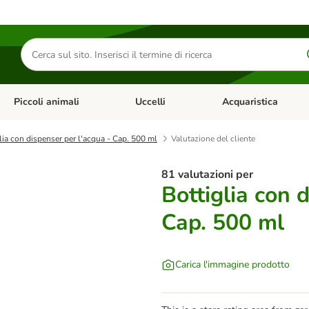
Cerca
prodotti
Piccoli animali
Uccelli
Acquaristica
Apri Menu Categoria: Diete e antiparassitari
Apri Menu Categoria: Piccoli animali
Apri Menu Categoria: U
lia con dispenser per l'acqua - Cap. 500 ml
Valutazione del cliente
81 valutazioni per
Bottiglia con 
Cap. 500 ml
Carica l'immagine prodotto