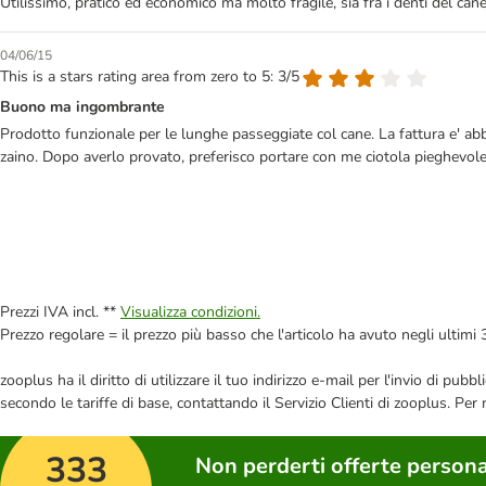
Utilissimo, pratico ed economico ma molto fragile, sia fra i denti del cane
04/06/15
This is a stars rating area from zero to 5: 3/5
Buono ma ingombrante
Prodotto funzionale per le lunghe passeggiate col cane. La fattura e' ab
zaino. Dopo averlo provato, preferisco portare con me ciotola pieghevole
Prezzi IVA incl. **
Visualizza condizioni.
Prezzo regolare = il prezzo più basso che l'articolo ha avuto negli ultimi 
zooplus ha il diritto di utilizzare il tuo indirizzo e-mail per l'invio di pu
secondo le tariffe di base, contattando il Servizio Clienti di zooplus. Per
333
Non perderti offerte persona