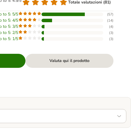
o to 5: 4.5/5
Totale valutazioni (81)
o to 5: 5/5
(
57
)
o to 5: 4/5
(
14
)
o to 5: 3/5
(
4
)
o to 5: 2/5
(
3
)
o to 5: 1/5
(
3
)
Valuta qui il prodotto