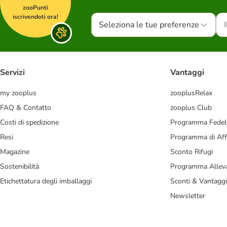
zooPunti
iscrivendoti ora!
Seleziona le tue preferenze
Servizi
Vantaggi
my zooplus
zooplusRelax
FAQ & Contatto
zooplus Club
Costi di spedizione
Programma Fedel
Resi
Programma di Affi
Magazine
Sconto Rifugi
Sostenibilità
Programma Alleva
Etichettatura degli imballaggi
Sconti & Vantaggi
Newsletter