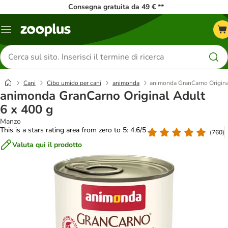
Consegna gratuita da 49 € **
Overview
catalogo
Cerca
prodotti
Cani
Cibo umido per cani
animonda
animonda GranCarno Origina
animonda GranCarno Original Adult
6 x 400 g
Manzo
This is a stars rating area from zero to 5: 4.6/5
(
760
)
Valuta qui il prodotto