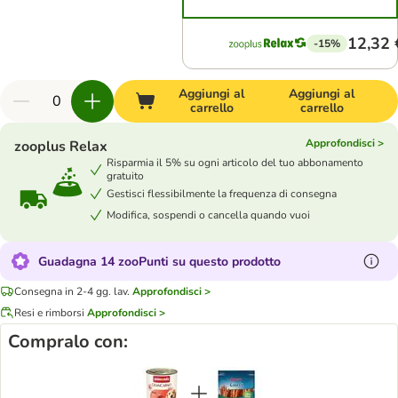
12,32 
-15%
Aggiungi al
Aggiungi al
carrello
carrello
Approfondisci >
zooplus Relax
Risparmia il 5% su ogni articolo del tuo abbonamento
gratuito
Gestisci flessibilmente la frequenza di consegna
Modifica, sospendi o cancella quando vuoi
Guadagna 14 zooPunti su questo prodotto
Consegna in 2-4 gg. lav.
Approfondisci >
Resi e rimborsi
Approfondisci >
Compralo con: