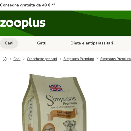
Consegna gratuita da 49 € **
Cani
Gatti
Diete e antiparassitari
Apri Menu Categoria: Cani
Apri Menu Categoria: Gatti
Cani
Crocchette per cani
Simpsons Premium
Simpsons Premium S