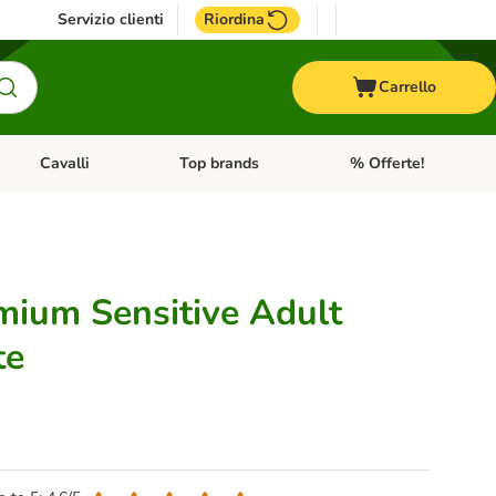
Servizio clienti
Riordina
Carrello
Cavalli
Top brands
% Offerte!
ccelli
Apri Menu Categoria: Acquaristica
Apri Menu Categoria: Cavalli
Apri Menu Categoria: T
ium Sensitive Adult
te