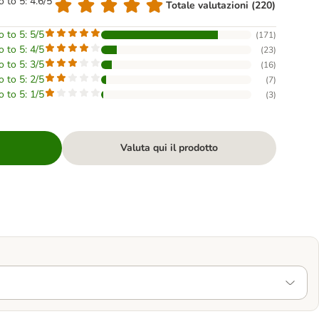
o to 5: 4.6/5
Totale valutazioni (220)
o to 5: 5/5
(
171
)
o to 5: 4/5
(
23
)
o to 5: 3/5
(
16
)
o to 5: 2/5
(
7
)
o to 5: 1/5
(
3
)
Valuta qui il prodotto