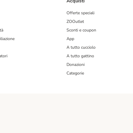
Acquisti
Offerte speciali
ZOOutlet
tà
Sconti e coupon
liazione
App
A tutto cucciolo
tori
A tutto gattino
Donazioni
Categorie