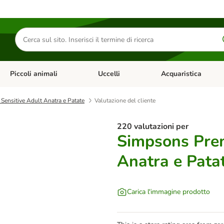
Cerca
prodotti
Piccoli animali
Uccelli
Acquaristica
Apri Menu Categoria: Diete e antiparassitari
Apri Menu Categoria: Piccoli animali
Apri Menu Categoria: U
ensitive Adult Anatra e Patate
Valutazione del cliente
220 valutazioni per
Simpsons Prem
Anatra e Pata
Carica l'immagine prodotto