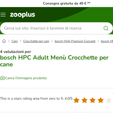
Consegna gratuita da 49 € **
Overview
catalogo
Cerca
prodotti
Cani
Crocchette per cani
bosch High Premium Concept
bosch HP
4 valutazioni per
bosch HPC Adult Menù Crocchette per
cane
Carica l'immagine prodotto
This is a stars rating area from zero to 5: 4.0/5