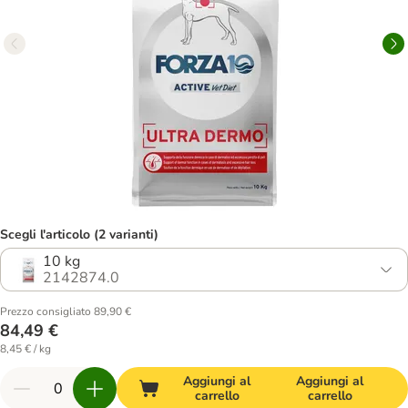
Scegli l'articolo (2 varianti)
10 kg
2142874.0
Prezzo consigliato 89,90 €
84,49 €
8,45 € / kg
Aggiungi al
Aggiungi al
carrello
carrello