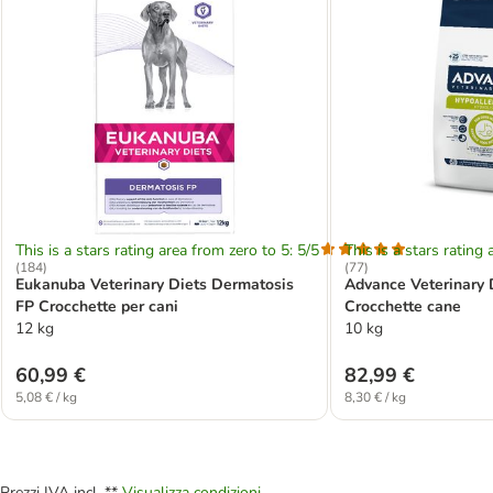
This is a stars rating area from zero to 5: 5/5
This is a stars rating 
(
184
)
(
77
)
Eukanuba Veterinary Diets Dermatosis
Advance Veterinary 
FP Crocchette per cani
Crocchette cane
12 kg
10 kg
60,99 €
82,99 €
5,08 € / kg
8,30 € / kg
Prezzi IVA incl. **
Visualizza condizioni.