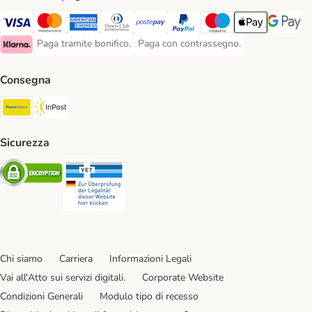
Paga con Visa. Payment Method
Paga con Mastercard. Payment Method
Paga con American Express. Payment Method
Paga con Diners Club. Payment Method
Paga con Postepay. Payment Method
Paga con PayPal. Payment Meth
Paga con Maestro. Paym
Apple Pay Payme
Google P
Paga tramite bonifico.
Paga con contrassegno.
Paga tramite bonifico. Payment Method
Paga con contrassegno. Payment Meth
Klarna Payment Method
Consegna
Poste Italiane. Shipping Method
InPost. Shipping Method
Sicurezza
Security
Security
Chi siamo
Carriera
Informazioni Legali
Vai all'Atto sui servizi digitali.
Corporate Website
Condizioni Generali
Modulo tipo di recesso