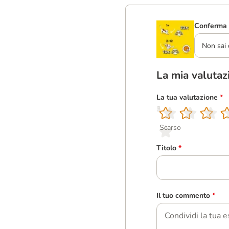
Conferma 
Non sai 
La mia valutaz
La tua valutazione
*
1
2
3
4
5
Scarso
Titolo
*
Il tuo commento
*