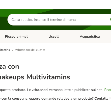
Cerca
prodotti
Piccoli animali
Uccelli
Acquaristica
Apri Menu Categoria: Diete e antiparassitari
Apri Menu Categoria: Piccoli animali
Apri Menu Categoria: U
vitamins
Valutazione del cliente
za con
hakeups Multivitamins
questo prodotto. Le valutazioni verranno lette e pubblicate sul sito.
Requ
o con la consegna, oppure domande relative a un prodotto? Contatta il 