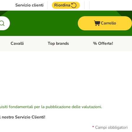
Servizio clienti
Riordina
Carrello
Cavalli
Top brands
% Offerte!
ccelli
Apri Menu Categoria: Acquaristica
Apri Menu Categoria: Cavalli
Apri Menu Categoria: T
isiti fondamentali per la pubblicazione delle valutazioni
.
nostro Servizio Clienti!
Campi obbligatori