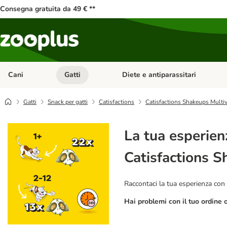
Consegna gratuita da 49 € **
Cani
Gatti
Diete e antiparassitari
Apri Menu Categoria: Cani
Apri Menu Categoria: Gatti
Gatti
Snack per gatti
Catisfactions
Catisfactions Shakeups Multi
La tua esperien
Catisfactions S
Raccontaci la tua esperienza con 
Hai problemi con il tuo ordine 