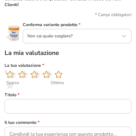
Clienti!
Campi obbligatori
Conferma variante prodotto
*
Non sai quale scegliere?
La mia valutazione
La tua valutazione
*
1
2
3
4
5
Scarso
Ottimo
Titolo
*
Il tuo commento
*