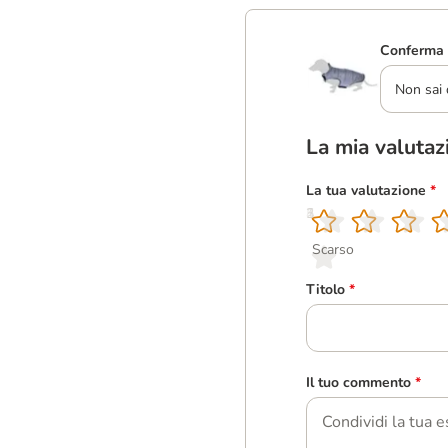
Conferma 
Non sai 
La mia valutaz
La tua valutazione
*
1
2
3
4
5
Scarso
Titolo
*
Il tuo commento
*