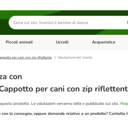
Cerca
prodotti
Piccoli animali
Uccelli
Acquaristica
Apri Menu Categoria: Diete e antiparassitari
Apri Menu Categoria: Piccoli animali
Apri Menu Categoria: U
potto per cani con zip riflettente
Valutazione del cliente
za con
Cappotto per cani con zip rifletten
questo prodotto. Le valutazioni verranno lette e pubblicate sul sito.
Requ
o con la consegna, oppure domande relative a un prodotto? Contatta il 