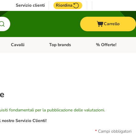
Servizio clienti
Riordina
Carrello
Cavalli
Top brands
% Offerte!
ccelli
Apri Menu Categoria: Acquaristica
Apri Menu Categoria: Cavalli
Apri Menu Categoria: T
te
isiti fondamentali per la pubblicazione delle valutazioni
.
nostro Servizio Clienti!
Campi obbligatori