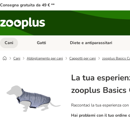
Consegna gratuita da 49 € **
Cani
Gatti
Diete e antiparassitari
Apri Menu Categoria: Cani
Apri Menu Categoria: Gatti
Cani
Abbigliamento per cani
Cappotti per cani
zooplus Basics Cap
La tua esperien
zooplus Basics 
Raccontaci la tua esperienza con 
Hai problemi con il tuo ordine 