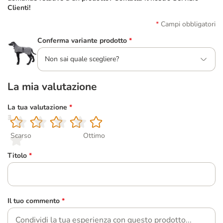
Clienti!
Campi obbligatori
Conferma variante prodotto
*
Non sai quale scegliere?
La mia valutazione
La tua valutazione
*
1
2
3
4
5
Scarso
Ottimo
Titolo
*
Il tuo commento
*