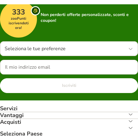
333
Non perderti offerte personalizzate, sconti e
zooPunti
coupon!
iscrivendoti
ora!
Seleziona le tue preferenze
Iscriviti
Servizi
Vantaggi
Acquisti
Seleziona Paese