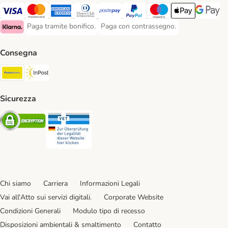
Paga con Visa. Payment Method
Paga con Mastercard. Payment Method
Paga con American Express. Payment Method
Paga con Diners Club. Payment Method
Paga con Postepay. Payment Method
Paga con PayPal. Payment Meth
Paga con Maestro. Paym
Apple Pay Payme
Google P
Paga tramite bonifico.
Paga con contrassegno.
Paga tramite bonifico. Payment Method
Paga con contrassegno. Payment Meth
Klarna Payment Method
Consegna
Poste Italiane. Shipping Method
InPost. Shipping Method
Sicurezza
Security
Security
Chi siamo
Carriera
Informazioni Legali
Vai all'Atto sui servizi digitali.
Corporate Website
Condizioni Generali
Modulo tipo di recesso
Disposizioni ambientali & smaltimento
Contatto