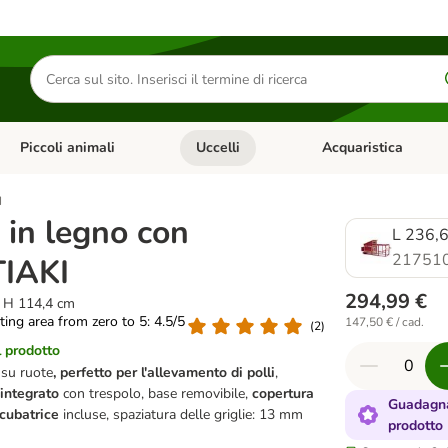
Cerca
prodotti
Piccoli animali
Uccelli
Acquaristica
Apri Menu Categoria: Diete e antiparassitari
Apri Menu Categoria: Piccoli animali
Apri Menu Categoria: U
I
 in legno con
L 236,6
21751
TIAKI
294,99 €
x H 114,4 cm
ating area from zero to 5: 4.5/5
147,50 € / cad.
(
2
)
l prodotto
 su ruote
, perfetto per l'allevamento di polli
,
 integrato
con trespolo, base removibile,
copertura
Guadagna
ncubatrice
incluse, spaziatura delle griglie: 13 mm
prodotto