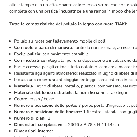
alle intemperie in un affascinante colore rosso scuro, che non è sol
completa con una
pratica incubatrice
e una rampa in modo che le t
Tutte le caratteristiche del pollaio in legno con ruote TIAKI:
Pollaio su ruote per l'allevamento mobile di polli
Con ruote e barra di manovra
: facile da riposizionare, accesso c
Facile pulizia
: con pavimento estraibile
Con incubatrice integrata
: per una deposizione e incubazione del
Facile accesso per gli animali: tetto dotato di cerniere e meccan
Resistente agli agenti atmosferici: realizzato in legno di abete di
Inclusa una copertura antipioggia: protegge l'area esterna in cas
Materiale
Legno di abete, metallo, plastica, compensato, tessut
Materiale del fondo estraibile
: lamiera liscia zincata e legno
Colore
: rosso / beige
Numero e posizione delle porte:
3 porte, porta d'ingresso al pol
Numero e posizione delle finestre:
1 finestra, laterale, con grigl
Numero di piani
: 2
Dimensioni complessive
: L 236,6 x P 78 x H 114,4 cm
Dimensioni interne
: