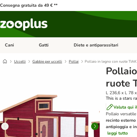
Consegna gratuita da 49 € **
Cani
Gatti
Diete e antiparassitari
Apri Menu Categoria: Cani
Apri Menu Categoria: Gatti
Uccelli
Gabbie per uccelli
Pollai
Pollaio in legno con ruote TIAK
Pollaio
ruote 
L 236,6 x L 78 
This is a stars r
Valuta qui i
Pollaio versatile
recinto esterno
antipioggia e i
leggi tutto