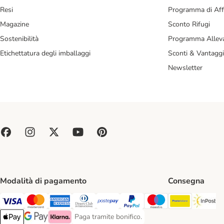
Resi
Programma di Affi
Magazine
Sconto Rifugi
Sostenibilità
Programma Alleva
Etichettatura degli imballaggi
Sconti & Vantaggi
Newsletter
Modalità di pagamento
Consegna
Poste Ital
In
Paga con Visa. Payment Method
Paga con Mastercard. Payment Method
Paga con American Express. Payment Method
Paga con Diners Club. Payment Method
Paga con Postepay. Payment Method
Paga con PayPal. Payment Meth
Paga con Maestro. Paym
Paga tramite bonifico.
Paga tramite bonifico. Payment Method
Apple Pay Payment Method
Google Pay Payment Method
Klarna Payment Method