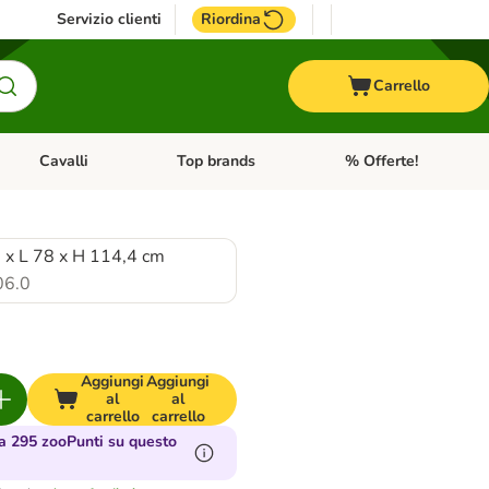
Servizio clienti
Riordina
Carrello
Cavalli
Top brands
% Offerte!
ccelli
Apri Menu Categoria: Acquaristica
Apri Menu Categoria: Cavalli
Apri Menu Categoria: T
 x L 78 x H 114,4 cm
06.0
Aggiungi
Aggiungi
al
al
carrello
carrello
 295 zooPunti su questo