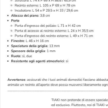
Struttura: L 74 x P 69 x H 88,6 / 60,9 cm
Recinto esterno: L 105 x P 69 x H 78 cm
Incubatore: L 54 x P 29,5 x H 33 / 29,6 cm
Altezza del piano
: 3,8 cm
Porte
Porta d'ingresso del pollaio: L 71 x H 42 cm
Porta di accesso al recinto esterno: L 24 x H 35,5 cm
Porta d'ingresso del recinto esterno: L 49 x H 71 cm
Finestre
: L 46 x H 16 cm
Spaziatura della griglia
: 13 mm
Spessore della griglia
: 1 mm
Ruote
: sì, due
Resistente agli agenti atmosferici
: sì
Avvertenze
: assicurati che i tuoi animali domestici facciano abbasta
animale un recinto all'aperto dove possa muoversi liberamente ogni
___________________________________________________________
TIAKI non pretende di essere speciale: 
ed esclusivo. Piuttosto, noi di TIAKI v