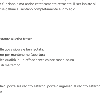
o funzionale ma anche esteticamente attraente. Il set inoltre si
ue galline si sentano completamente a loro agio.
ostante all'erba fresca
le uova sicura e ben isolata.
ismo per mantenerne l'apertura
 alta qualità in un affascinante colore rosso scuro
o di maltempo.
o
laio, porta sul recinto esterno, porta d'ingresso al recinto esterno
ia