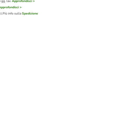
gg. lav.
Approfondisci >
Approfondisci >
cl.
Più info sulla
Spedizione