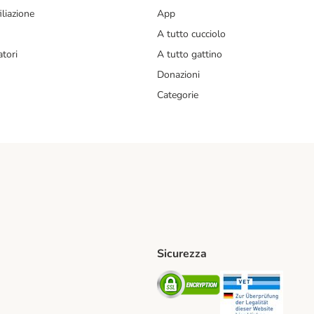
liazione
App
A tutto cucciolo
tori
A tutto gattino
Donazioni
Categorie
Sicurezza
iane. Shipping Method
Post. Shipping Method
Security
Securit
od
ent Method