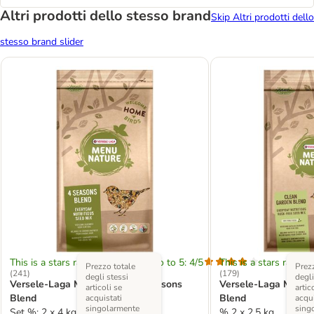
Altri prodotti dello stesso brand
Skip Altri prodotti dello
stesso brand slider
This is a stars rating area from zero to 5: 4/5
This is a stars rating 
Prezzo totale
Prezz
(
241
)
(
179
)
degli stessi
degli
Versele-Laga Menù Nature 4 Seasons
Versele-Laga Menù 
articoli se
artic
Blend
Blend
acquistati
acqui
singolarmente
sing
Set %: 2 x 4 kg
% 2 x 2,5 kg