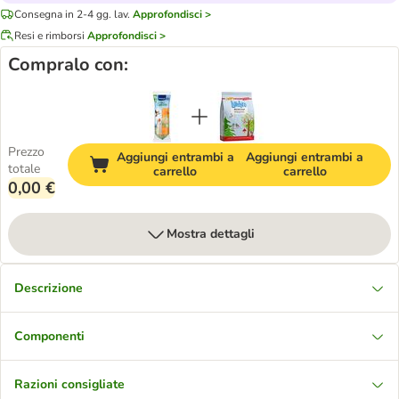
Consegna in 2-4 gg. lav.
Approfondisci >
Resi e rimborsi
Approfondisci >
Compralo con:
Prezzo
Aggiungi entrambi a
Aggiungi entrambi a
totale
carrello
carrello
0,00 €
Mostra dettagli
Descrizione
Componenti
Razioni consigliate