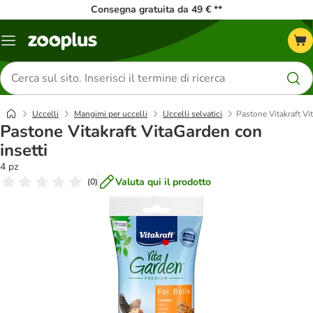
Consegna gratuita da 49 € **
Overview
catalogo
Cerca
prodotti
Uccelli
Mangimi per uccelli
Uccelli selvatici
Pastone Vitakraft Vi
Pastone Vitakraft VitaGarden con
insetti
4 pz
Valuta qui il prodotto
(
0
)