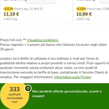
-9.61%
Prezzo reg.
12,38 €
-8.26%
Prezzo reg.
11,98
11,19 €
10,99 €
1,40 € / kg
2,20 € / kg
Prezzi IVA incl. **
Visualizza condizioni.
Prezzo regolare = il prezzo più basso che l'articolo ha avuto negli ultimi
30 giorni
zooplus ha il diritto di utilizzare il tuo indirizzo e-mail per l'invio di
pubblicità diretta relativa a propri prodotti o servizi simili. Puoi opporti in
qualsiasi momento senza sostenere alcun costo, se non quelli di
trasmissione secondo le tariffe di base, contattando il Servizio Clienti di
zooplus. Per maggiori informazioni:
Informativa sulla Privacy
333
Non perderti offerte personalizzate, sconti e
zooPunti
coupon!
iscrivendoti
ora!