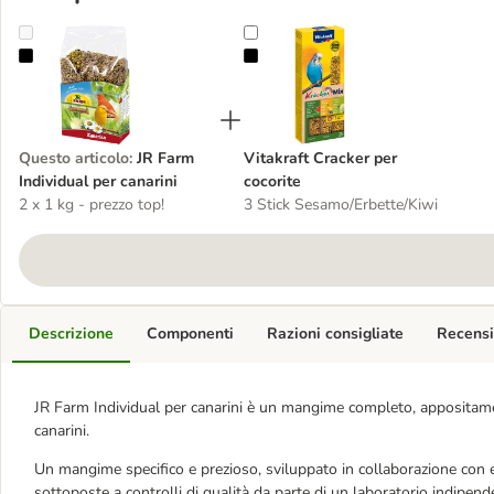
JR Farm Individual per canarini
Vitakraft Cracker per cocorite
Questo articolo
:
JR Farm
Vitakraft Cracker per
Individual per canarini
cocorite
2 x 1 kg - prezzo top!
3 Stick Sesamo/Erbette/Kiwi
Descrizione
Componenti
Razioni consigliate
Recensi
JR Farm Individual per canarini è un mangime completo, appositamen
canarini.
Un mangime specifico e prezioso, sviluppato in collaborazione con
sottoposte a controlli di qualità da parte di un laboratorio indipend