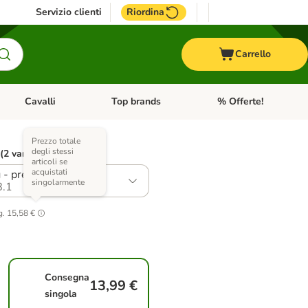
Servizio clienti
Riordina
Carrello
Cavalli
Top brands
% Offerte!
ccelli
Apri Menu Categoria: Acquaristica
Apri Menu Categoria: Cavalli
Apri Menu Categoria: T
Prezzo totale
degli stessi
 (2 varianti)
articoli se
acquistati
 - prezzo top!
singolarmente
.1
g.
15,58 €
Consegna
13,99 €
singola