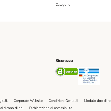
Categorie
Sicurezza
iane. Shipping Method
Post. Shipping Method
Security
Securit
od
ent Method
itali.
Corporate Website
Condizioni Generali
Modulo tipo di r
enti dicono di noi
Dichiarazione di accessibilità