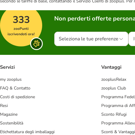
secondo le tariffe di base, contattando il Servizio Clienti di zooplus. Per
333
Non perderti offerte persona
zooPunti
iscrivendoti ora!
Seleziona le tue preferenze
Servizi
Vantaggi
my zooplus
zooplusRelax
FAQ & Contatto
zooplus Club
Costi di spedizione
Programma Fedel
Resi
Programma di Affi
Magazine
Sconto Rifugi
Sostenibilità
Programma Alleva
Etichettatura degli imballaggi
Sconti & Vantaggi