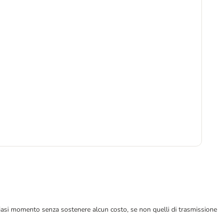
5
5,4
 qualsiasi momento senza sostenere alcun costo, se non quelli di trasmissione