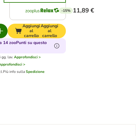
11,89 €
-15%
Aggiungi
Aggiungi
al
al
carrello
carrello
 14 zooPunti su questo
gg. lav.
Approfondisci >
Approfondisci >
cl.
Più info sulla
Spedizione