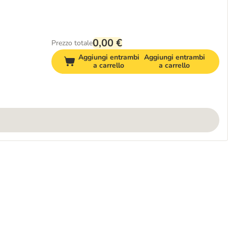
0,00 €
Prezzo totale
Aggiungi entrambi
Aggiungi entrambi
a carrello
a carrello