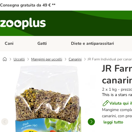
Consegna gratuita da 49 € **
Cani
Gatti
Diete e antiparassitari
Apri Menu Categoria: Cani
Apri Menu Categoria: Gatti
Uccelli
Mangimi per uccelli
Canarini
JR Farm Individual per canar
JR Far
canari
2 x 1 kg - prezz
This is a stars r
Valuta qui i
Mangime complet
canarini, con pre
leggi tutto