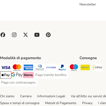
Newsletter
Modalità di pagamento
Consegna
Poste Ital
In
Paga con Visa. Payment Method
Paga con Mastercard. Payment Method
Paga con American Express. Payment Method
Paga con Diners Club. Payment Method
Paga con Postepay. Payment Method
Paga con PayPal. Payment Meth
Paga con Maestro. Paym
Paga tramite bonifico.
Paga tramite bonifico. Payment Method
Apple Pay Payment Method
Google Pay Payment Method
Klarna Payment Method
Paga con contrassegno.
Paga con contrassegno. Payment Method
Chi siamo
Carriera
Informazioni Legali
Vai all'Atto sui servizi dig
Spese e tempi di consegna
Metodi di Pagamento
Privacy
I cli