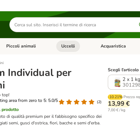
Cerca
prodotti
Piccoli animali
Uccelli
Acquaristica
Apri Menu Categoria: Diete e antiparassitari
Apri Menu Categoria: Piccoli animali
Apri Menu Categoria: U
ini
m Individual per
Scegli l'articolo
2 x 1 kg
ni
301298
o top!
-10.21%
Prezzo re
ating area from zero to 5: 5.0/5
(
2
)
13,99 €
l prodotto
7,00 € / kg
o di qualità premium per il fabbisogno specifico dei
giati semi, gusci d'ostrica, fiori, bacche e semi d'erba.