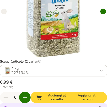
Scegli l'articolo (2 varianti)
4 kg
2271343.1
6,99 €
1,75 € / kg
Aggiungi al
Aggiungi al
carrello
carrello