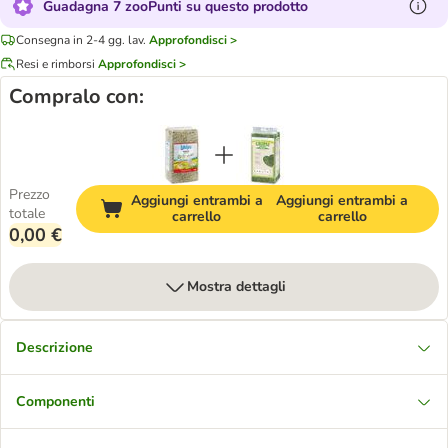
Guadagna 7 zooPunti su questo prodotto
Consegna in 2-4 gg. lav.
Approfondisci >
Resi e rimborsi
Approfondisci >
Compralo con:
Prezzo
Aggiungi entrambi a
Aggiungi entrambi a
totale
carrello
carrello
0,00 €
Mostra dettagli
Descrizione
Componenti