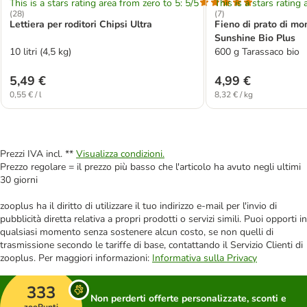
This is a stars rating area from zero to 5: 5/5
This is a stars rating 
(
28
)
(
7
)
Lettiera per roditori Chipsi Ultra
Fieno di prato di mo
Sunshine Bio Plus
10 litri (4,5 kg)
600 g Tarassaco bio
5,49 €
4,99 €
0,55 € / l
8,32 € / kg
Prezzi IVA incl. **
Visualizza condizioni.
Prezzo regolare = il prezzo più basso che l'articolo ha avuto negli ultimi
30 giorni
zooplus ha il diritto di utilizzare il tuo indirizzo e-mail per l'invio di
pubblicità diretta relativa a propri prodotti o servizi simili. Puoi opporti in
qualsiasi momento senza sostenere alcun costo, se non quelli di
trasmissione secondo le tariffe di base, contattando il Servizio Clienti di
zooplus. Per maggiori informazioni:
Informativa sulla Privacy
333
Non perderti offerte personalizzate, sconti e
zooPunti