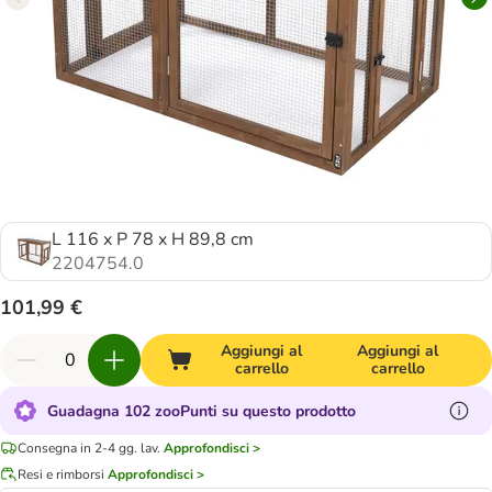
L 116 x P 78 x H 89,8 cm
2204754.0
101,99 €
Aggiungi al
Aggiungi al
carrello
carrello
Guadagna 102 zooPunti su questo prodotto
Consegna in 2-4 gg. lav.
Approfondisci >
Resi e rimborsi
Approfondisci >