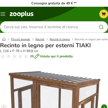
Consegna gratuita da 49 € **
Overview
catalogo
Cerca
prodotti
Piccoli animali
Recinti
Recinti in legno
Recinto in legno per ester
Recinto in legno per esterni TIAKI
L 116 x P 78 x H 89,8 cm
Valuta qui il prodotto
(
0
)