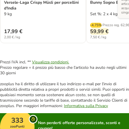
Versele-Laga Crispy Müsli per porcellini
Bunny Sogno BASIC p
artic
d'India
acqui
sing
9 kg
Set %: 2 x 4 kg
-4.75%
Prezzo reg.
62,98
17,99 €
59,99 €
2,00 € / kg
7,50 € / kg
Prezzi IVA incl. **
Visualizza condizioni.
Prezzo regolare = il prezzo più basso che l'articolo ha avuto negli ultimi
30 giorni
zooplus ha il diritto di utilizzare il tuo indirizzo e-mail per l'invio di
pubblicità diretta relativa a propri prodotti o servizi simili. Puoi opporti in
qualsiasi momento senza sostenere alcun costo, se non quelli di
trasmissione secondo le tariffe di base, contattando il Servizio Clienti di
zooplus. Per maggiori informazioni:
Informativa sulla Privacy
333
Non perderti offerte personalizzate, sconti e
zooPunti
coupon!