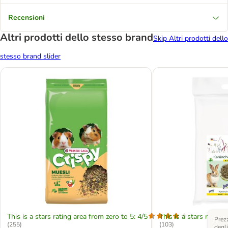
Recensioni
Altri prodotti dello stesso brand
Skip Altri prodotti dello
stesso brand slider
This is a stars rating area from zero to 5: 4/5
This is a stars rating 
Prezz
(
255
)
(
103
)
degli