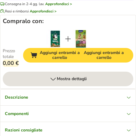
Consegna in 2-4 gg. lav.
Approfondisci >
Resi e rimborsi
Approfondisci >
Compralo con:
Prezzo
Aggiungi entrambi a
Aggiungi entrambi a
totale
carrello
carrello
0,00 €
Mostra dettagli
Descrizione
Componenti
Razioni consigliate