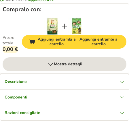
Compralo con:
Prezzo
Aggiungi entrambi a
Aggiungi entrambi a
totale
carrello
carrello
0,00 €
Mostra dettagli
Descrizione
Componenti
Razioni consigliate