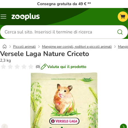
Consegna gratuita da 49 € **
Overview
catalogo
Cerca
prodotti
Piccoli animali
Mangime per conigli, roditori e piccoli animali
Mangim
Versele Laga Nature Criceto
2,3 kg
Valuta qui il prodotto
(
0
)