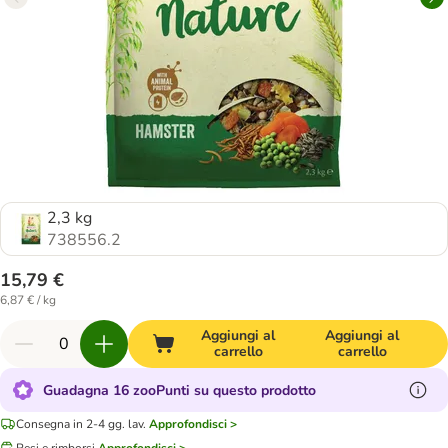
2,3 kg
738556.2
15,79 €
6,87 € / kg
Aggiungi al
Aggiungi al
carrello
carrello
Guadagna 16 zooPunti su questo prodotto
Consegna in 2-4 gg. lav.
Approfondisci >
Resi e rimborsi
Approfondisci >