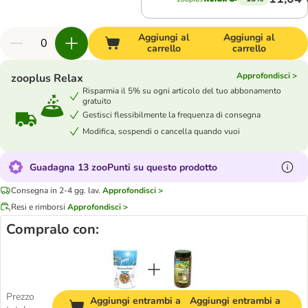
Aggiungi al
Aggiungi al
carrello
carrello
Approfondisci >
zooplus Relax
Risparmia il 5% su ogni articolo del tuo abbonamento
gratuito
Gestisci flessibilmente la frequenza di consegna
Modifica, sospendi o cancella quando vuoi
Guadagna 13 zooPunti su questo prodotto
Consegna in 2-4 gg. lav.
Approfondisci >
Resi e rimborsi
Approfondisci >
Compralo con:
Prezzo
Aggiungi entrambi a
Aggiungi entrambi a