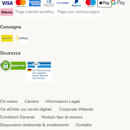
Paga con Visa. Payment Method
Paga con Mastercard. Payment Method
Paga con American Express. Payment Method
Paga con Diners Club. Payment Method
Paga con Postepay. Payment Method
Paga con PayPal. Payment Meth
Paga con Maestro. Paym
Apple Pay Payme
Google P
Paga tramite bonifico.
Paga con contrassegno.
Paga tramite bonifico. Payment Method
Paga con contrassegno. Payment Meth
Klarna Payment Method
Consegna
Poste Italiane. Shipping Method
InPost. Shipping Method
Sicurezza
Security
Security
Chi siamo
Carriera
Informazioni Legali
Vai all'Atto sui servizi digitali.
Corporate Website
Condizioni Generali
Modulo tipo di recesso
Disposizioni ambientali & smaltimento
Contatto