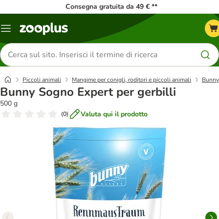
Consegna gratuita da 49 € **
Overview
catalogo
Cerca
prodotti
Piccoli animali
Mangime per conigli, roditori e piccoli animali
Bunny
Bunny Sogno Expert per gerbilli
500 g
Valuta qui il prodotto
(
0
)