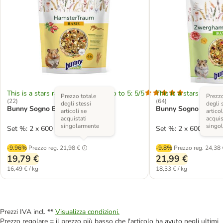
This is a stars rating area from zero to 5: 5/5
This is a stars rating 
Prezzo totale
Prezzo
(
22
)
(
64
)
degli stessi
degli 
Bunny Sogno BASIC per Criceti
Bunny Sogno BASIC p
articoli se
articol
acquistati
acquis
singolarmente
singo
Set %: 2 x 600 g
Set %: 2 x 600 g
-9.96%
Prezzo reg.
21,98 €
-9.8%
Prezzo reg.
24,38 
19,79 €
21,99 €
16,49 € / kg
18,33 € / kg
Prezzi IVA incl. **
Visualizza condizioni.
Prezzo regolare = il prezzo più basso che l'articolo ha avuto negli ultimi