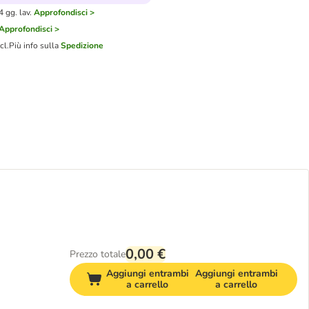
 gg. lav.
Approfondisci >
Approfondisci >
cl.
Più info sulla
Spedizione
0,00 €
Prezzo totale
Aggiungi entrambi
Aggiungi entrambi
a carrello
a carrello