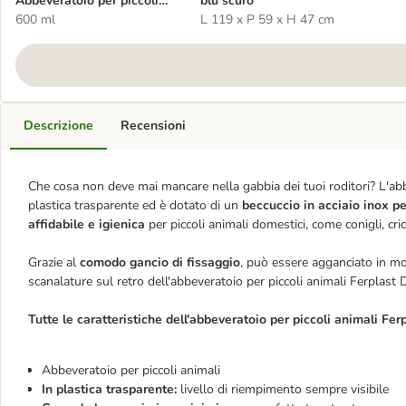
Abbeveratoio per piccoli
blu scuro
animali Ferplast Drinky
600 ml
L 119 x P 59 x H 47 cm
Descrizione
Recensioni
Che cosa non deve mai mancare nella gabbia dei tuoi roditori? L'abbe
plastica trasparente ed è dotato di un
beccuccio in acciaio inox p
affidabile e igienica
per piccoli animali domestici, come conigli, crice
Grazie al
comodo gancio di fissaggio
, può essere agganciato in modo
scanalature sul retro dell'abbeveratoio per piccoli animali Ferplast 
Tutte le caratteristiche dell'abbeveratoio per piccoli animali Fer
Abbeveratoio per piccoli animali
In plastica trasparente:
livello di riempimento sempre visibile