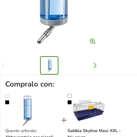
Compralo con:
Abbeveratoio per piccoli animali Ferplast Drinky
Gabbia Skyline Maxi XXL - blu scu
Questo articolo
:
Gabbia Skyline Maxi XXL -