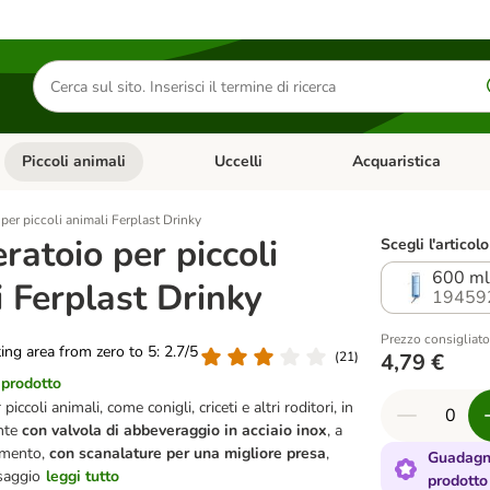
Cerca
prodotti
Piccoli animali
Uccelli
Acquaristica
Apri Menu Categoria: Diete e antiparassitari
Apri Menu Categoria: Piccoli animali
Apri Menu Categoria: U
per piccoli animali Ferplast Drinky
atoio per piccoli
Scegli l'articolo
600 ml
 Ferplast Drinky
19459
Prezzo consigliato
ting area from zero to 5: 2.7/5
(
21
)
4,79 €
 prodotto
iccoli animali, come conigli, criceti e altri roditori, in
ente
con valvola di abbeveraggio in acciaio inox
, a
amento,
con scanalature per una migliore presa
,
Guadagna
ssaggio
leggi tutto
prodotto