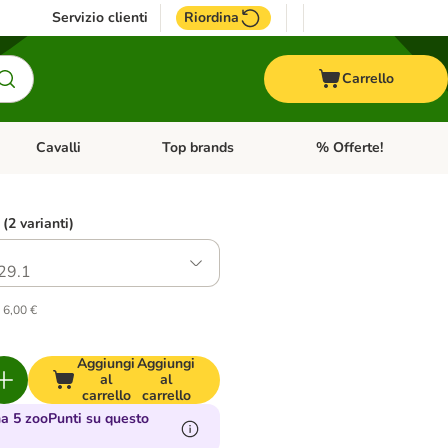
Servizio clienti
Riordina
Carrello
Cavalli
Top brands
% Offerte!
ccelli
Apri Menu Categoria: Acquaristica
Apri Menu Categoria: Cavalli
Apri Menu Categoria: T
 (2 varianti)
29.1
 6,00 €
Aggiungi
Aggiungi
al
al
carrello
carrello
 5 zooPunti su questo