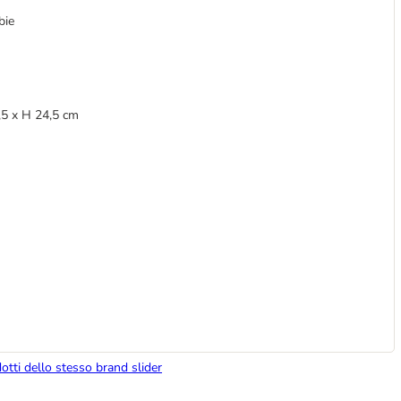
bie
5 x H 24,5 cm
dotti dello stesso brand slider