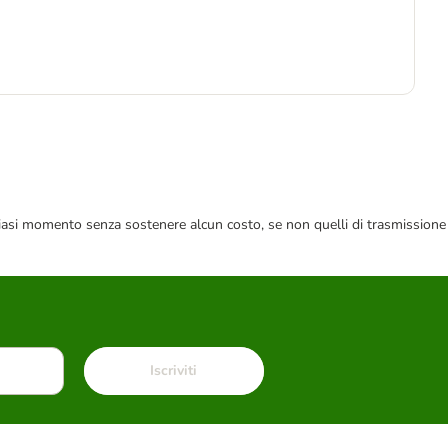
-1
5
2,6
 qualsiasi momento senza sostenere alcun costo, se non quelli di trasmissione
Iscriviti