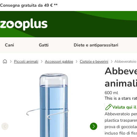
Consegna gratuita da 49 € **
Cani
Gatti
Diete e antiparassitari
Apri Menu Categoria: Cani
Apri Menu Categoria: Gatti
Piccoli animali
Accessori gabbie
Ciotole e beverini
Abbeveratoio 
Abbever
animali
600 ml
This is a stars ra
Valuta qui il
Abbeveratoio per p
plastica traspar
prova di gocciol
incluso filo di fi