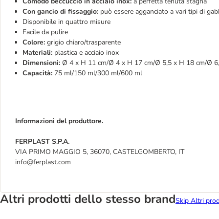
Comodo beccuccio in acciaio inox:
a perfetta tenuta stagna
Con gancio di fissaggio:
può essere agganciato a vari tipi di gab
Disponibile in quattro misure
Facile da pulire
Colore:
grigio chiaro/trasparente
Materiali:
plastica e acciaio inox
Dimensioni:
Ø 4 x H 11 cm/Ø 4 x H 17 cm/Ø 5,5 x H 18 cm/Ø 6,
Capacità:
75 ml/150 ml/300 ml/600 ml
Informazioni del produttore.
FERPLAST S.P.A.
VIA PRIMO MAGGIO 5, 36070, CASTELGOMBERTO, IT
info@ferplast.com
Altri prodotti dello stesso brand
Skip Altri pro