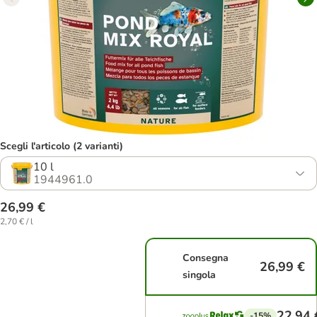
Scegli l'articolo (2 varianti)
10 l
1944961.0
26,99 €
2,70 € / l
Consegna
26,99 €
singola
22,94 
-15%