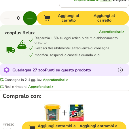
Aggiungi al
Aggiungi al
carrello
carrello
Approfondisci >
zooplus Relax
Risparmia il 5% su ogni articolo del tuo abbonamento
gratuito
Gestisci flessibilmente la frequenza di consegna
Modifica, sospendi o cancella quando vuoi
Guadagna 27 zooPunti su questo prodotto
Consegna in 2-4 gg. lav.
Approfondisci >
Resi e rimborsi
Approfondisci >
Compralo con:
Prezzo
Aggiungi entrambi a
Aggiungi entrambi a