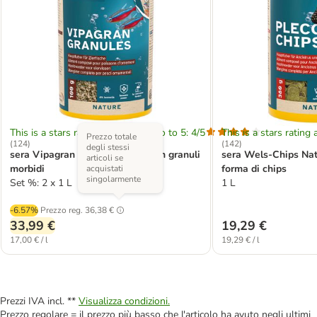
This is a stars rating area from zero to 5: 4/5
This is a stars rating 
Prezzo totale
(
124
)
(
142
)
degli stessi
sera Vipagran Nature Mangime in granuli
sera Wels-Chips Na
articoli se
morbidi
forma di chips
acquistati
singolarmente
Set %: 2 x 1 L
1 L
-6.57%
Prezzo reg.
36,38 €
33,99 €
19,29 €
17,00 € / l
19,29 € / l
Prezzi IVA incl. **
Visualizza condizioni.
Prezzo regolare = il prezzo più basso che l'articolo ha avuto negli ultimi