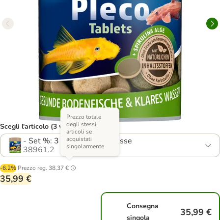
Prezzo totale
degli stessi
Scegli l'articolo (3 varianti)
articoli se
acquistati
- Set %: 3 x 275 pz compresse
singolarmente
38961.2
-6.2%
Prezzo reg.
38,37 €
35,99 €
Consegna
35,99 €
singola