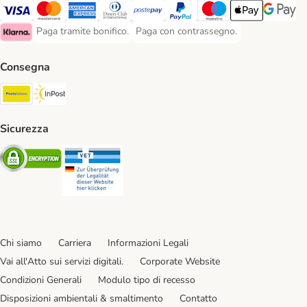
Paga con Visa. Payment Method
Paga con Mastercard. Payment Method
Paga con American Express. Payment Method
Paga con Diners Club. Payment Method
Paga con Postepay. Payment Method
Paga con PayPal. Payment Meth
Paga con Maestro. Paym
Apple Pay Payme
Google P
Paga tramite bonifico.
Paga con contrassegno.
Paga tramite bonifico. Payment Method
Paga con contrassegno. Payment Meth
Klarna Payment Method
Consegna
Poste Italiane. Shipping Method
InPost. Shipping Method
Sicurezza
Security
Security
Chi siamo
Carriera
Informazioni Legali
Vai all'Atto sui servizi digitali.
Corporate Website
Condizioni Generali
Modulo tipo di recesso
Disposizioni ambientali & smaltimento
Contatto