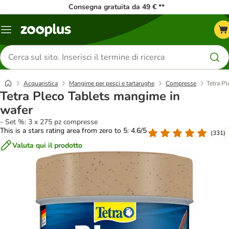
Consegna gratuita da 49 € **
Overview
catalogo
Cerca
prodotti
Acquaristica
Mangime per pesci e tartarughe
Compresse
Tetra P
Tetra Pleco Tablets mangime in
wafer
- Set %: 3 x 275 pz compresse
This is a stars rating area from zero to 5: 4.6/5
(
331
)
Valuta qui il prodotto