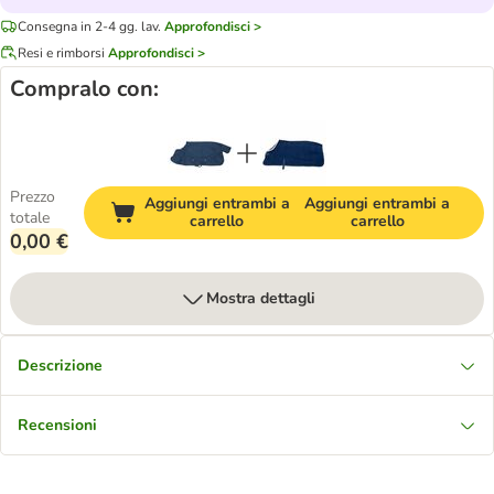
Consegna in 2-4 gg. lav.
Approfondisci >
Resi e rimborsi
Approfondisci >
Compralo con:
Prezzo
Aggiungi entrambi a
Aggiungi entrambi a
totale
carrello
carrello
0,00 €
Mostra dettagli
Descrizione
Recensioni