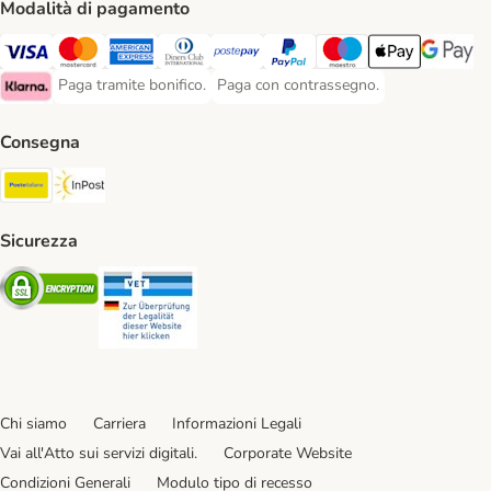
Modalità di pagamento
Paga con Visa. Payment Method
Paga con Mastercard. Payment Method
Paga con American Express. Payment Method
Paga con Diners Club. Payment Method
Paga con Postepay. Payment Method
Paga con PayPal. Payment Meth
Paga con Maestro. Paym
Apple Pay Payme
Google P
Paga tramite bonifico.
Paga con contrassegno.
Paga tramite bonifico. Payment Method
Paga con contrassegno. Payment Meth
Klarna Payment Method
Consegna
Poste Italiane. Shipping Method
InPost. Shipping Method
Sicurezza
Security
Security
Chi siamo
Carriera
Informazioni Legali
Vai all'Atto sui servizi digitali.
Corporate Website
Condizioni Generali
Modulo tipo di recesso