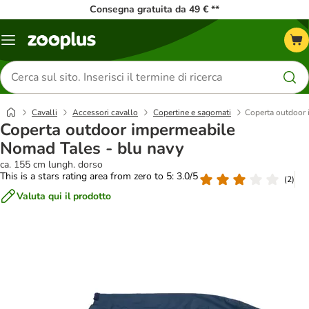
Consegna gratuita da 49 € **
Overview
catalogo
Cerca
prodotti
Cavalli
Accessori cavallo
Copertine e sagomati
Coperta outdoor 
Coperta outdoor impermeabile
Nomad Tales - blu navy
ca. 155 cm lungh. dorso
This is a stars rating area from zero to 5: 3.0/5
(
2
)
Valuta qui il prodotto