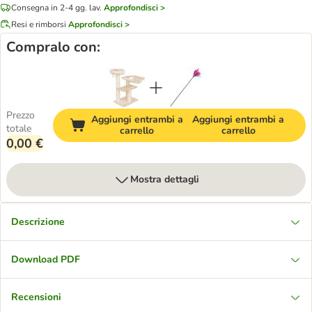
Consegna in 2-4 gg. lav.
Approfondisci >
Resi e rimborsi
Approfondisci >
Compralo con:
Prezzo
Aggiungi entrambi a
Aggiungi entrambi a
totale
carrello
carrello
0,00 €
Mostra dettagli
Descrizione
Download PDF
Recensioni