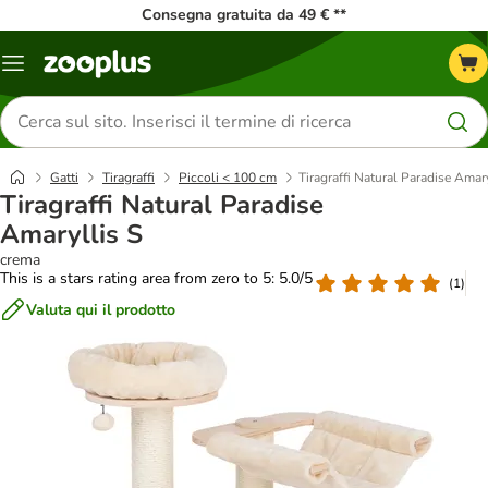
Consegna gratuita da 49 € **
Overview
catalogo
Cerca
prodotti
Gatti
Tiragraffi
Piccoli < 100 cm
Tiragraffi Natural Paradise Amary
Tiragraffi Natural Paradise
Amaryllis S
crema
This is a stars rating area from zero to 5: 5.0/5
(
1
)
Valuta qui il prodotto