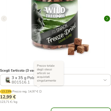
Prezzo totale
degli stessi
Scegli l'articolo (3 varianti)
articoli se
acquistati
3 x 35 g Polmone di Agnello
singolarmente
801516.1
-13.23%
Prezzo reg.
14,97 €
12,99 €
123,71 € / kg