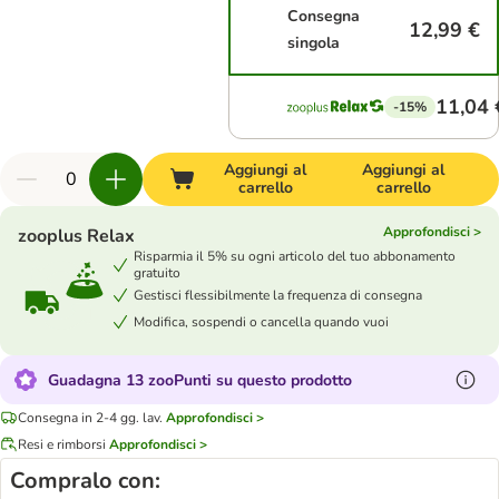
Consegna
12,99 €
singola
11,04 
-15%
Aggiungi al
Aggiungi al
carrello
carrello
Approfondisci >
zooplus Relax
Risparmia il 5% su ogni articolo del tuo abbonamento
gratuito
Gestisci flessibilmente la frequenza di consegna
Modifica, sospendi o cancella quando vuoi
Guadagna 13 zooPunti su questo prodotto
Consegna in 2-4 gg. lav.
Approfondisci >
Resi e rimborsi
Approfondisci >
Compralo con: