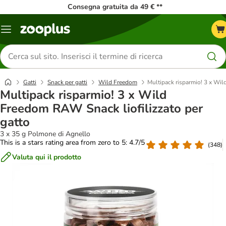
Consegna gratuita da 49 € **
Overview
catalogo
Cerca
prodotti
Gatti
Snack per gatti
Wild Freedom
Multipack risparmio! 3 x Wil
Multipack risparmio! 3 x Wild
Freedom RAW Snack liofilizzato per
gatto
3 x 35 g Polmone di Agnello
This is a stars rating area from zero to 5: 4.7/5
(
348
)
Valuta qui il prodotto