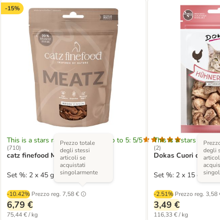
-15%
This is a stars rating area from zero to 5: 5/5
This is a stars rating 
Prezzo totale
Prezzo
(
710
)
(
2
)
degli stessi
degli 
catz finefood Meatz
Dokas Cuori di pollo l
articoli se
articol
acquistati
acquis
singolarmente
singo
Set %: 2 x 45 g Cervo
Set %: 2 x 15 g
-10.42%
Prezzo reg.
7,58 €
-2.51%
Prezzo reg.
3,58 
6,79 €
3,49 €
75,44 € / kg
116,33 € / kg