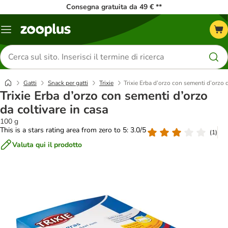
Consegna gratuita da 49 € **
Overview
catalogo
Cerca
prodotti
Gatti
Snack per gatti
Trixie
Trixie Erba d’orzo con sementi d’orzo d
Trixie Erba d’orzo con sementi d’orzo
da coltivare in casa
100 g
This is a stars rating area from zero to 5: 3.0/5
(
1
)
Valuta qui il prodotto