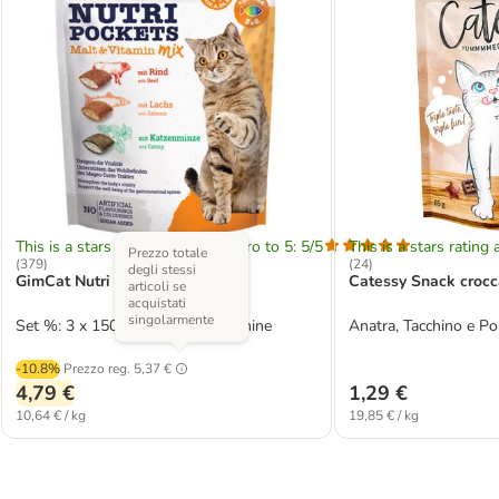
This is a stars rating area from zero to 5: 5/5
This is a stars rating 
Prezzo totale
(
379
)
(
24
)
degli stessi
GimCat Nutri Pockets
Catessy Snack crocca
articoli se
acquistati
singolarmente
Set %: 3 x 150 g Mix Malto-Vitamine
Anatra, Tacchino e Po
-10.8%
Prezzo reg.
5,37 €
4,79 €
1,29 €
10,64 € / kg
19,85 € / kg