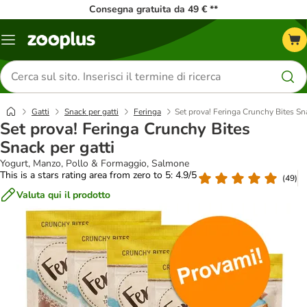
Consegna gratuita da 49 € **
Overview
catalogo
Cerca
prodotti
Gatti
Snack per gatti
Feringa
Set prova! Feringa Crunchy Bites Sna
Set prova! Feringa Crunchy Bites
Snack per gatti
Yogurt, Manzo, Pollo & Formaggio, Salmone
This is a stars rating area from zero to 5: 4.9/5
(
49
)
Valuta qui il prodotto