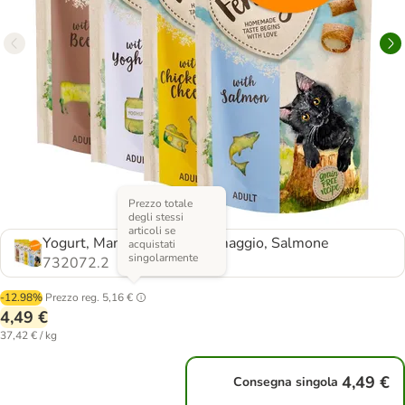
Prezzo totale
degli stessi
articoli se
Yogurt, Manzo, Pollo & Formaggio, Salmone
acquistati
singolarmente
732072.2
-12.98%
Prezzo reg.
5,16 €
4,49 €
37,42 € / kg
4,49 €
Consegna singola