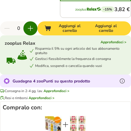
3,82 €
-15%
Aggiungi al
Aggiungi al
carrello
carrello
Approfondisci >
zooplus Relax
Risparmia il 5% su ogni articolo del tuo abbonamento
gratuito
Gestisci flessibilmente la frequenza di consegna
Modifica, sospendi o cancella quando vuoi
Guadagna 4 zooPunti su questo prodotto
Consegna in 2-4 gg. lav.
Approfondisci >
Resi e rimborsi
Approfondisci >
Compralo con: