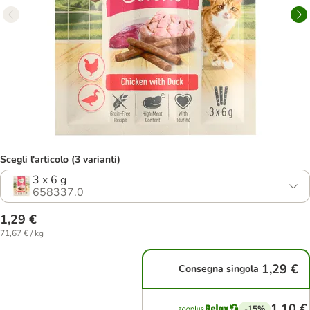
Scegli l'articolo (3 varianti)
3 x 6 g
658337.0
1,29 €
71,67 € / kg
1,29 €
Consegna singola
1,10 €
-15%