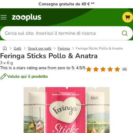
Consegna gratuita da 49 € **
Overview
catalogo
Cerca
prodotti
Gatti
Snack per gatti
Feringa
Feringa Sticks Pollo & Anatra
Feringa Sticks Pollo & Anatra
3 x 6 g
This is a stars rating area from zero to 5: 4.5/5
(
6
)
Valuta qui il prodotto