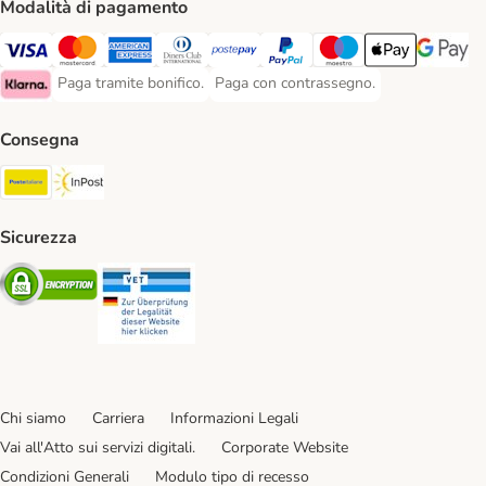
Modalità di pagamento
Paga con Visa. Payment Method
Paga con Mastercard. Payment Method
Paga con American Express. Payment Method
Paga con Diners Club. Payment Method
Paga con Postepay. Payment Method
Paga con PayPal. Payment Meth
Paga con Maestro. Paym
Apple Pay Payme
Google P
Paga tramite bonifico.
Paga con contrassegno.
Paga tramite bonifico. Payment Method
Paga con contrassegno. Payment Meth
Klarna Payment Method
Consegna
Poste Italiane. Shipping Method
InPost. Shipping Method
Sicurezza
Security
Security
Chi siamo
Carriera
Informazioni Legali
Vai all'Atto sui servizi digitali.
Corporate Website
Condizioni Generali
Modulo tipo di recesso