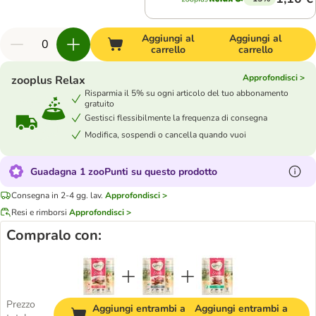
Aggiungi al
Aggiungi al
carrello
carrello
Approfondisci >
zooplus Relax
Risparmia il 5% su ogni articolo del tuo abbonamento
gratuito
Gestisci flessibilmente la frequenza di consegna
Modifica, sospendi o cancella quando vuoi
Guadagna 1 zooPunti su questo prodotto
Consegna in 2-4 gg. lav.
Approfondisci >
Resi e rimborsi
Approfondisci >
Compralo con:
Prezzo
Aggiungi entrambi a
Aggiungi entrambi a