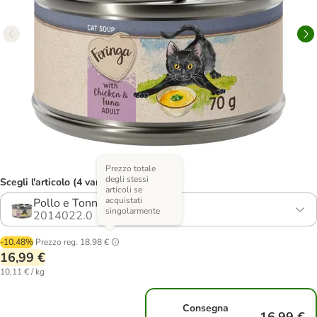
Prezzo totale
degli stessi
Scegli l'articolo (4 varianti)
articoli se
acquistati
Pollo e Tonno
singolarmente
2014022.0
-10.48%
Prezzo reg.
18,98 €
16,99 €
10,11 € / kg
Consegna