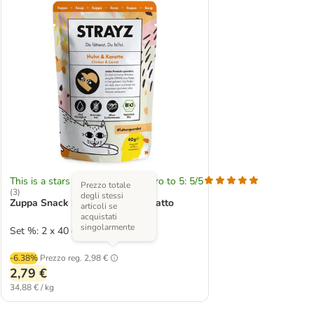
This is a stars rating area from zero to 5: 5/5
Prezzo totale
(
3
)
degli stessi
Zuppa Snack STRAYZ BIO per gatto
articoli se
acquistati
singolarmente
Set %: 2 x 40 g
-6.38%
Prezzo reg.
2,98 €
2,79 €
34,88 € / kg