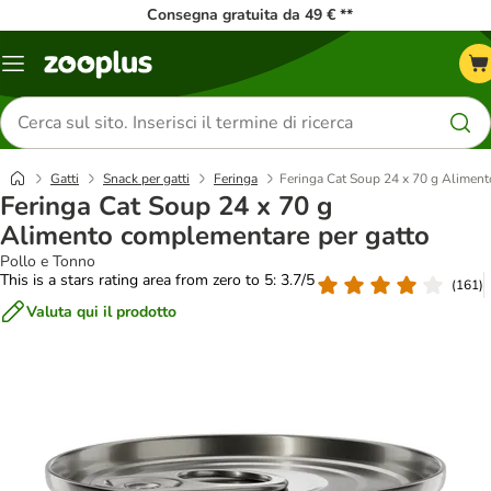
Consegna gratuita da 49 € **
Overview
catalogo
Cerca
prodotti
Gatti
Snack per gatti
Feringa
Feringa Cat Soup 24 x 70 g Alimen
Feringa Cat Soup 24 x 70 g
Alimento complementare per gatto
Pollo e Tonno
This is a stars rating area from zero to 5: 3.7/5
(
161
)
Valuta qui il prodotto