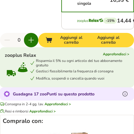
16,99 €
singola
14,44 
-15%
Aggiungi al
Aggiungi al
carrello
carrello
Approfondisci >
zooplus Relax
Risparmia il 5% su ogni articolo del tuo abbonamento
gratuito
Gestisci flessibilmente la frequenza di consegna
Modifica, sospendi o cancella quando vuoi
Guadagna 17 zooPunti su questo prodotto
Consegna in 2-4 gg. lav.
Approfondisci >
Resi e rimborsi
Approfondisci >
Compralo con: