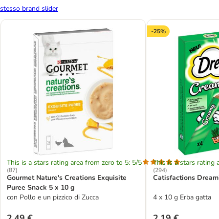
stesso brand slider
-25%
This is a stars rating area from zero to 5: 5/5
This is a stars rating 
(
87
)
(
294
)
Gourmet Nature's Creations Exquisite
Catisfactions Drea
Puree Snack 5 x 10 g
con Pollo e un pizzico di Zucca
4 x 10 g Erba gatta
2,49 €
2,19 €