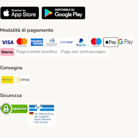
Modalità di pagamento
Paga con Visa. Payment Method
Paga con Mastercard. Payment Method
Paga con American Express. Payment Method
Paga con Diners Club. Payment Method
Paga con Postepay. Payment Method
Paga con PayPal. Payment Meth
Paga con Maestro. Paym
Apple Pay Payme
Google P
Paga tramite bonifico.
Paga con contrassegno.
Paga tramite bonifico. Payment Method
Paga con contrassegno. Payment Meth
Klarna Payment Method
Consegna
Poste Italiane. Shipping Method
InPost. Shipping Method
Sicurezza
Security
Security