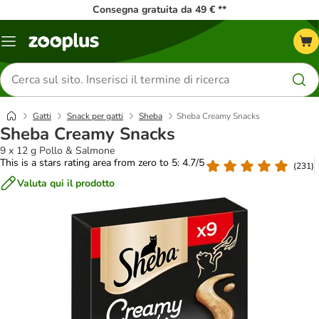
Consegna gratuita da 49 € **
Overview
catalogo
Cerca
prodotti
Gatti
Snack per gatti
Sheba
Sheba Creamy Snacks
Sheba Creamy Snacks
9 x 12 g Pollo & Salmone
This is a stars rating area from zero to 5: 4.7/5
(
231
)
Valuta qui il prodotto