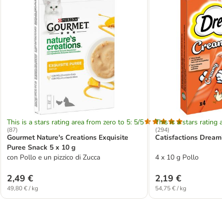
This is a stars rating area from zero to 5: 5/5
This is a stars rating 
(
87
)
(
294
)
Gourmet Nature's Creations Exquisite
Catisfactions Drea
Puree Snack 5 x 10 g
con Pollo e un pizzico di Zucca
4 x 10 g Pollo
2,49 €
2,19 €
49,80 € / kg
54,75 € / kg