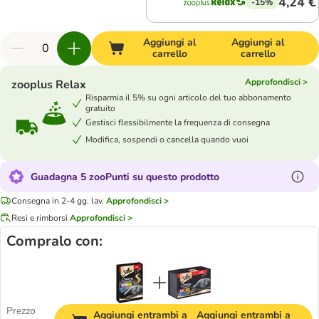
4,24 €
-15%
Aggiungi al
Aggiungi al
carrello
carrello
Approfondisci >
zooplus Relax
Risparmia il 5% su ogni articolo del tuo abbonamento
gratuito
Gestisci flessibilmente la frequenza di consegna
Modifica, sospendi o cancella quando vuoi
Guadagna 5 zooPunti su questo prodotto
Consegna in 2-4 gg. lav.
Approfondisci >
Resi e rimborsi
Approfondisci >
Compralo con:
Prezzo
Aggiungi entrambi a
Aggiungi entrambi a