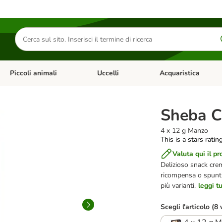
Cerca
prodotti
Piccoli animali
Uccelli
Acquaristica
Apri Menu Categoria: Diete e antiparassitari
Apri Menu Categoria: Piccoli animali
Apri Menu Categoria: U
Sheba C
4 x 12 g Manzo
This is a stars ratin
Valuta qui il pr
Delizioso snack cre
ricompensa o spuntin
più varianti.
leggi t
Scegli l'articolo (8 