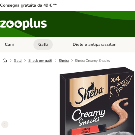
Consegna gratuita da 49 € **
Cani
Gatti
Diete e antiparassitari
Apri Menu Categoria: Cani
Apri Menu Categoria: Gatti
Gatti
Snack per gatti
Sheba
Sheba Creamy Snacks