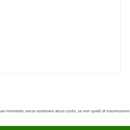
-1
5
29,
 qualsiasi momento senza sostenere alcun costo, se non quelli di trasmissione