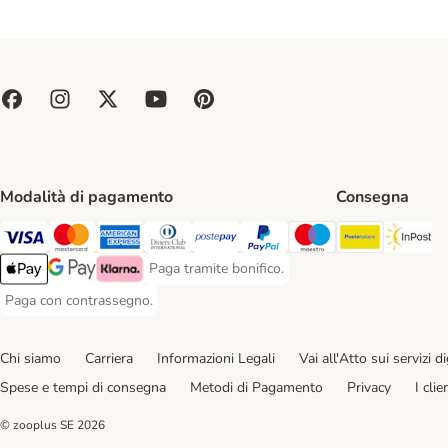
Modalità di pagamento
Consegna
Poste Ital
In
Paga con Visa. Payment Method
Paga con Mastercard. Payment Method
Paga con American Express. Payment Method
Paga con Diners Club. Payment Method
Paga con Postepay. Payment Method
Paga con PayPal. Payment Meth
Paga con Maestro. Paym
Paga tramite bonifico.
Paga tramite bonifico. Payment Method
Apple Pay Payment Method
Google Pay Payment Method
Klarna Payment Method
Paga con contrassegno.
Paga con contrassegno. Payment Method
Chi siamo
Carriera
Informazioni Legali
Vai all'Atto sui servizi dig
Spese e tempi di consegna
Metodi di Pagamento
Privacy
I cli
© zooplus SE
2026