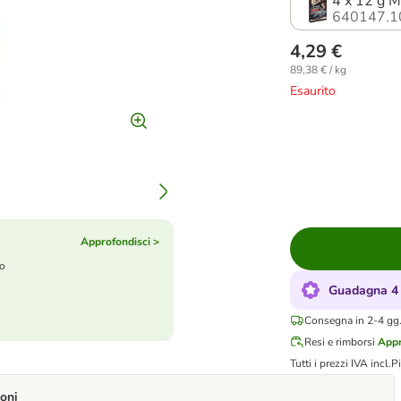
4 x 12 g 
640147.1
4,29 €
89,38 € / kg
Esaurito
Approfondisci >
to
Guadagna 4 
Consegna in 2-4 gg.
Resi e rimborsi
Appr
Tutti i prezzi IVA incl.
P
oni