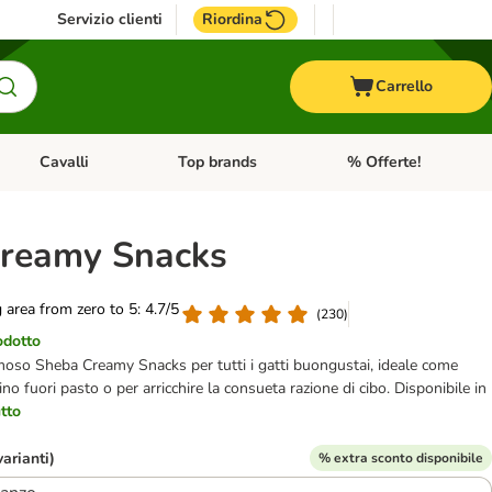
Servizio clienti
Riordina
Carrello
Cavalli
Top brands
% Offerte!
ccelli
Apri Menu Categoria: Acquaristica
Apri Menu Categoria: Cavalli
Apri Menu Categoria: T
reamy Snacks
g area from zero to 5: 4.7/5
(
230
)
odotto
moso Sheba Creamy Snacks per tutti i gatti buongustai, ideale come
o fuori pasto o per arricchire la consueta razione di cibo. Disponibile in
utto
varianti)
% extra sconto disponibile