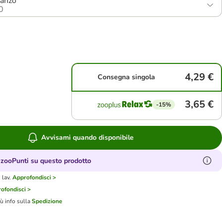
Manzo
0
4,29 €
Consegna singola
3,65 €
-15%
Avvisami quando disponibile
zooPunti su questo prodotto
 lav.
Approfondisci >
ofondisci >
iù info sulla
Spedizione