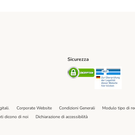
Sicurezza
iane. Shipping Method
Post. Shipping Method
Security
Securit
od
ent Method
itali.
Corporate Website
Condizioni Generali
Modulo tipo di r
enti dicono di noi
Dichiarazione di accessibilità