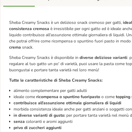
Sheba Creamy Snacks è un delizioso snack cremoso per gatti,
ideal
consistenza cremosa
è irresistibile per ogni gatto ed è ideale anch
liquido contribuisce all'assunzione ottimale giornaliera di liquidi
che potrai offrire come ricompensa o spuntino fuori pasto in modo fa
crema
snack.
Sheba Creamy Snacks è disponibile in
diverse deliziose varianti
: 
regalare al tuo gatto un po' di varietà, puoi usare la pasta come topp
buongustai e portare tanta varietà nel loro menù!
Tutte le caratteristiche di Sheba Creamy Snacks:
alimento complementare per gatti adulti
ideale come
ricompensa o spuntino fuoripasto
o come
topping 
contribuisce all'assunzione ottimale giornaliera di liquidi
morbida consistenza ideale anche per gatti anziani o soggetti con
in diverse varianti di gusto:
per portare tanta varietà nel menù d
senza
coloranti e aromi aggiunti
privo di zuccheri aggiunti