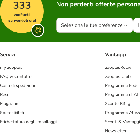
333
Non perderti offerte persona
zooPunti
iscrivendoti ora!
Seleziona le tue preferenze
Servizi
Vantaggi
my zooplus
zooplusRelax
FAQ & Contatto
zooplus Club
Costi di spedizione
Programma Fedel
Resi
Programma di Affi
Magazine
Sconto Rifugi
Sostenibilità
Programma Alleva
Etichettatura degli imballaggi
Sconti & Vantaggi
Newsletter