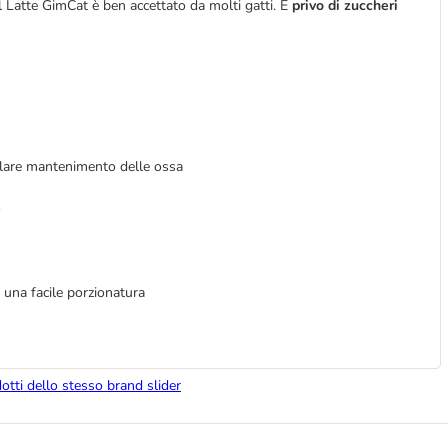
il Latte GimCat è ben accettato da molti gatti. È
privo di zuccheri
golare mantenimento delle ossa
o
r una facile porzionatura
dotti dello stesso brand slider