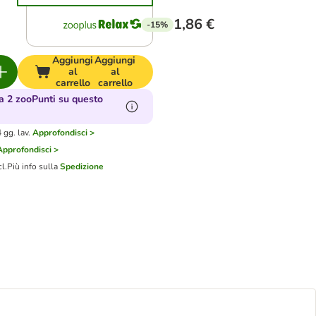
1,86 €
-15%
Aggiungi
Aggiungi
al
al
carrello
carrello
 2 zooPunti su questo
gg. lav.
Approfondisci >
Approfondisci >
cl.
Più info sulla
Spedizione