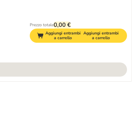
0,00 €
Prezzo totale
Aggiungi entrambi
Aggiungi entrambi
a carrello
a carrello