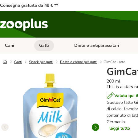
Consegna gratuita da 49 € **
Cani
Gatti
Diete e antiparassitari
Apri Menu Categoria: Cani
Apri Menu Categoria: Gatti
Gatti
Snack per gatti
Paste e creme per gatti
GimCat Latte
GimCat
200 ml
This is a stars r
Valuta qui i
Gustoso latte G
di calcio, favori
contenuto di latt
Germania.
leggi tutto