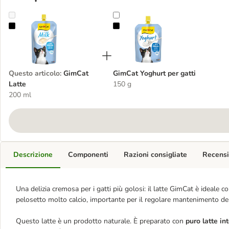
GimCat Latte
GimCat Yoghurt per gatti
Questo articolo
:
GimCat
GimCat Yoghurt per gatti
Latte
150 g
200 ml
Descrizione
Componenti
Razioni consigliate
Recensi
Una delizia cremosa per i gatti più golosi: il latte GimCat è ideale
pelosetto molto calcio, importante per il regolare mantenimento de
Questo latte è un prodotto naturale. È preparato con
puro latte in