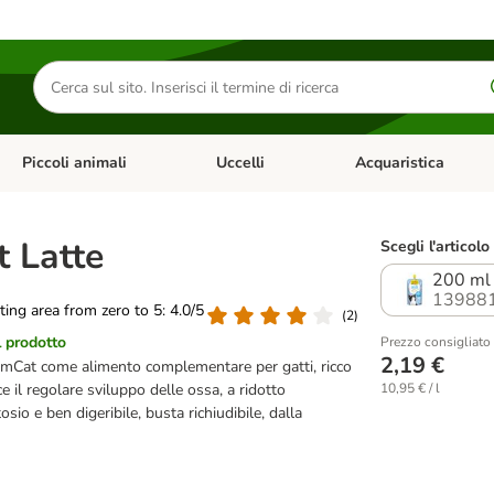
Cerca
prodotti
Piccoli animali
Uccelli
Acquaristica
Apri Menu Categoria: Diete e antiparassitari
Apri Menu Categoria: Piccoli animali
Apri Menu Categoria: U
 Latte
Scegli l'articolo
200 ml
13988
ating area from zero to 5: 4.0/5
(
2
)
l prodotto
Prezzo consigliato
2,19 €
imCat come alimento complementare per gatti, ricco
sce il regolare sviluppo delle ossa, a ridotto
10,95 € / l
osio e ben digeribile, busta richiudibile, dalla