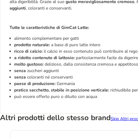
alta digeribilità. Grazie al suo
gusto meravigliosamente cremoso
, 
aggiunti
, coloranti e conservanti.
Tutte le caratteristiche di GimCat Latte:
alimento complementare per gatti
prodotto naturale:
a base di puro latte intero
ricco di calcio:
il calcio in esso contenuto può contribuire al re
a ridotto contenuto di lattosio:
particolarmente facile da digerire
molto gustoso:
delizioso, dalla consistenza cremosa e appetitos
senza
zuccheri aggiunti
senza
coloranti né conservanti
paese di produzione:
Germania
pratico sacchetto, stabile in posizione verticale:
richiudibile pe
può essere offerto puro o diluito con acqua
Altri prodotti dello stesso brand
Skip Altri pro