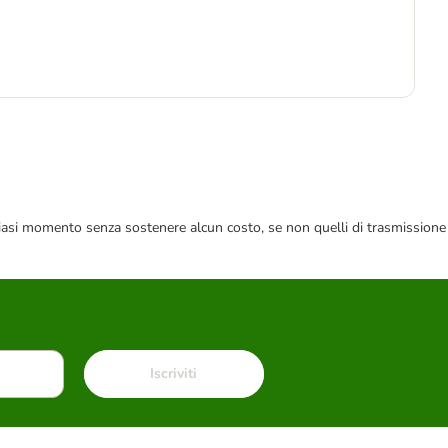
2
25,
 qualsiasi momento senza sostenere alcun costo, se non quelli di trasmissione
Iscriviti