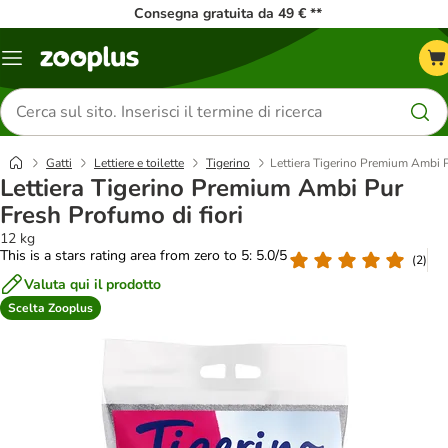
Consegna gratuita da 49 € **
Overview
catalogo
Cerca
prodotti
Gatti
Lettiere e toilette
Tigerino
Lettiera Tigerino Premium Ambi P
Lettiera Tigerino Premium Ambi Pur
Fresh Profumo di fiori
12 kg
This is a stars rating area from zero to 5: 5.0/5
(
2
)
Valuta qui il prodotto
Scelta Zooplus