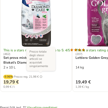
This is a stars rating area from zero to 5: 4/5
This is a stars rating 
Prezzo totale
(
462
)
(
207
)
degli stessi
Set prova misto! 2 x 10 L Lettiera
Lettiera Golden Gre
articoli se
Biokat's Diamond Care
acquistati
singolarmente
2 x 10 L
14 kg
-9.96%
Prezzo reg.
21,98 €
19,79 €
19,49 €
0,99 € / l
1,39 € / kg
Prezzi IVA incl. **
Visualizza condizioni.