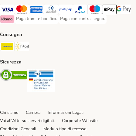
Paga con Visa. Payment Method
Paga con Mastercard. Payment Method
Paga con American Express. Payment Method
Paga con Diners Club. Payment Method
Paga con Postepay. Payment Method
Paga con PayPal. Payment Meth
Paga con Maestro. Paym
Apple Pay Payme
Google P
Paga tramite bonifico.
Paga con contrassegno.
Paga tramite bonifico. Payment Method
Paga con contrassegno. Payment Meth
Klarna Payment Method
Consegna
Poste Italiane. Shipping Method
InPost. Shipping Method
Sicurezza
Security
Security
Chi siamo
Carriera
Informazioni Legali
Vai all'Atto sui servizi digitali.
Corporate Website
Condizioni Generali
Modulo tipo di recesso