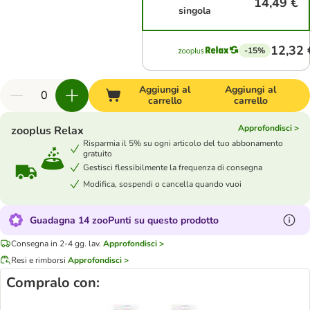
14,49 €
singola
12,32 
-15%
Aggiungi al
Aggiungi al
carrello
carrello
Approfondisci >
zooplus Relax
Risparmia il 5% su ogni articolo del tuo abbonamento
gratuito
Gestisci flessibilmente la frequenza di consegna
Modifica, sospendi o cancella quando vuoi
Guadagna 14 zooPunti su questo prodotto
Consegna in 2-4 gg. lav.
Approfondisci >
Resi e rimborsi
Approfondisci >
Compralo con: