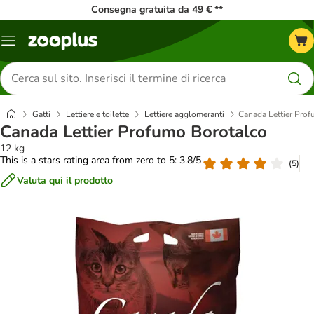
Consegna gratuita da 49 € **
Overview
catalogo
Cerca
prodotti
Gatti
Lettiere e toilette
Lettiere agglomeranti
Canada Lettier Pro
Canada Lettier Profumo Borotalco
12 kg
This is a stars rating area from zero to 5: 3.8/5
(
5
)
Valuta qui il prodotto