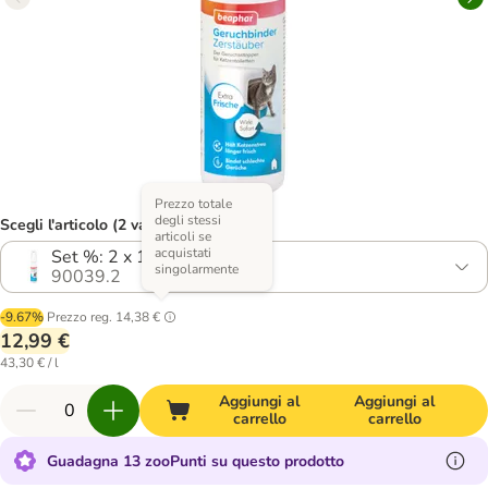
Prezzo totale
degli stessi
Scegli l'articolo (2 varianti)
articoli se
acquistati
Set %: 2 x 150 ml
singolarmente
90039.2
-9.67%
Prezzo reg.
14,38 €
12,99 €
43,30 € / l
Aggiungi al
Aggiungi al
carrello
carrello
Guadagna 13 zooPunti su questo prodotto