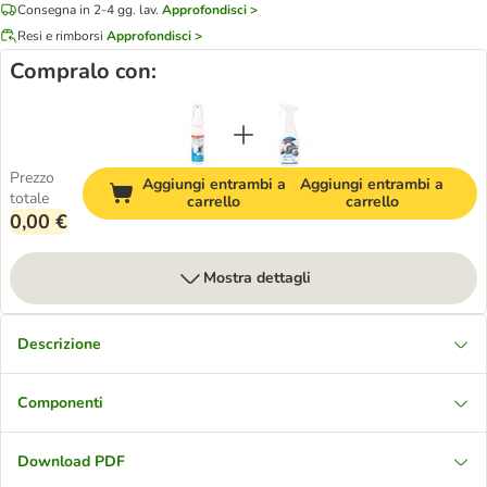
Consegna in 2-4 gg. lav.
Approfondisci >
Resi e rimborsi
Approfondisci >
Compralo con:
Prezzo
Aggiungi entrambi a
Aggiungi entrambi a
totale
carrello
carrello
0,00 €
Mostra dettagli
Descrizione
Componenti
Download PDF