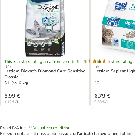
This is a stars rating area from zero to 5: 4/5
This is a stars rating 
(
14
)
(
9
)
Lettiera Biokat's Diamond Care Sensitive
Lettiera Sepicat Lig
Classic
6 L (ca. 6 kg)
10 L
6,99 €
6,79 €
1,17 € / l
0,68 € / l
Prezzi IVA incl. **
Visualizza condizioni.
Prezzo regolare = il prezzo più basso che l'articolo ha avuto negli ultimi