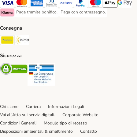
Paga con Visa. Payment Method
Paga con Mastercard. Payment Method
Paga con American Express. Payment Method
Paga con Diners Club. Payment Method
Paga con Postepay. Payment Method
Paga con PayPal. Payment Meth
Paga con Maestro. Paym
Apple Pay Payme
Google P
Paga tramite bonifico.
Paga con contrassegno.
Paga tramite bonifico. Payment Method
Paga con contrassegno. Payment Meth
Klarna Payment Method
Consegna
Poste Italiane. Shipping Method
InPost. Shipping Method
Sicurezza
Security
Security
Chi siamo
Carriera
Informazioni Legali
Vai all'Atto sui servizi digitali.
Corporate Website
Condizioni Generali
Modulo tipo di recesso
Disposizioni ambientali & smaltimento
Contatto