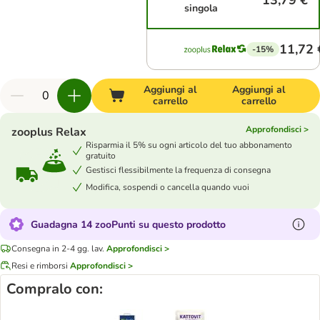
13,79 €
singola
11,72 
-15%
Aggiungi al
Aggiungi al
carrello
carrello
Approfondisci >
zooplus Relax
Risparmia il 5% su ogni articolo del tuo abbonamento
gratuito
Gestisci flessibilmente la frequenza di consegna
Modifica, sospendi o cancella quando vuoi
Guadagna 14 zooPunti su questo prodotto
Consegna in 2-4 gg. lav.
Approfondisci >
Resi e rimborsi
Approfondisci >
Compralo con: