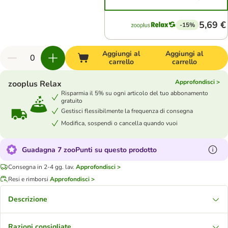
5,69 €
-15%
Aggiungi al
Aggiungi al
carrello
carrello
Approfondisci >
zooplus Relax
Risparmia il 5% su ogni articolo del tuo abbonamento
gratuito
Gestisci flessibilmente la frequenza di consegna
Modifica, sospendi o cancella quando vuoi
Guadagna 7 zooPunti su questo prodotto
Consegna in 2-4 gg. lav.
Approfondisci >
Resi e rimborsi
Approfondisci >
Descrizione
Razioni consigliate