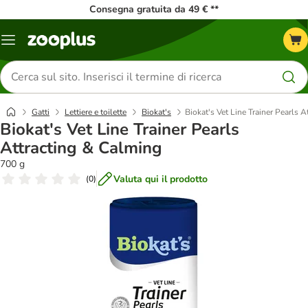
Consegna gratuita da 49 € **
Overview
catalogo
Cerca
prodotti
Gatti
Lettiere e toilette
Biokat's
Biokat's Vet Line Trainer Pearls 
Biokat's Vet Line Trainer Pearls
Attracting & Calming
700 g
Valuta qui il prodotto
(
0
)