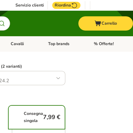
Servizio clienti
Riordina
Carrello
Cavalli
Top brands
% Offerte!
ccelli
Apri Menu Categoria: Acquaristica
Apri Menu Categoria: Cavalli
Apri Menu Categoria: T
 (2 varianti)
24.2
Consegna
7,99 €
singola