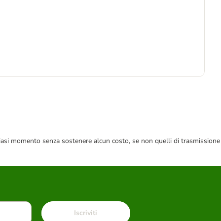
7
0,8
 qualsiasi momento senza sostenere alcun costo, se non quelli di trasmissione
Iscriviti