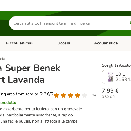
Cerca
prodotti
Piccoli animali
Uccelli
Acquaristica
Apri Menu Categoria: Diete e antiparassitari
Apri Menu Categoria: Piccoli animali
Apri Menu Categoria: U
nda
ra Super Benek
Scegli l'articolo
10 L
t Lavanda
21584
7,99 €
ting area from zero to 5: 3.6/5
(
25
)
0,80 € / l
 prodotto
e assorbente per la lettiera, con un gradevole
da, particolarmente assorbente, a rapido
na facile pulizia, non si attacca alle zampe