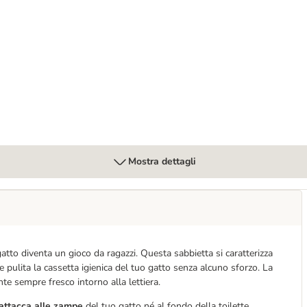
i Crocchette per gatto
Mostra dettagli
atto diventa un gioco da ragazzi. Questa sabbietta si caratterizza
pulita la cassetta igienica del tuo gatto senza alcuno sforzo. La
te sempre fresco intorno alla lettiera.
 attacca alle zampe
del tuo gatto né al fondo della toilette,