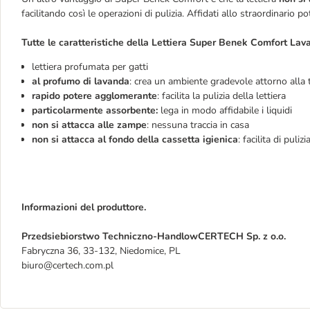
facilitando così le operazioni di pulizia. Affidati allo straordinario 
Tutte le caratteristiche della Lettiera Super Benek Comfort Lav
lettiera profumata per gatti
al profumo di lavanda
: crea un ambiente gradevole attorno alla t
rapido potere agglomerante
: facilita la pulizia della lettiera
particolarmente assorbente:
lega in modo affidabile i liquidi
non si attacca alle zampe
: nessuna traccia in casa
non si attacca al fondo della cassetta igienica
: facilita di pulizi
Informazioni del produttore.
Przedsiebiorstwo Techniczno-HandlowCERTECH Sp. z o.o.
Fabryczna 36, 33-132, Niedomice, PL
biuro@certech.com.pl