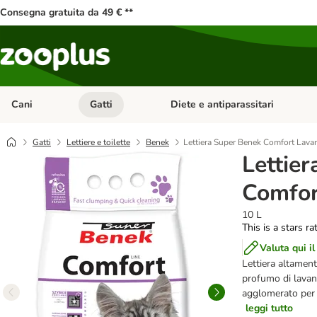
Consegna gratuita da 49 € **
Cani
Gatti
Diete e antiparassitari
Apri Menu Categoria: Cani
Apri Menu Categoria: Gatti
Gatti
Lettiere e toilette
Benek
Lettiera Super Benek Comfort Lava
Lettie
Comfor
10 L
This is a stars ra
Valuta qui il
Lettiera altament
profumo di lavan
agglomerato per u
leggi tutto