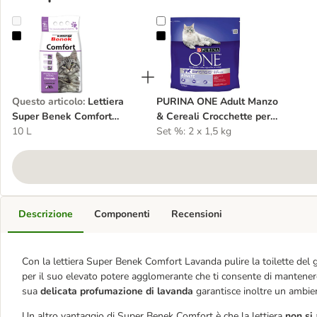
Lettiera Super Benek Comfort Lavanda
PURINA ONE Adult Manzo & Cereal
Questo articolo
:
Lettiera
PURINA ONE Adult Manzo
Super Benek Comfort
& Cereali Crocchette per
Lavanda
10 L
gatto
Set %: 2 x 1,5 kg
Descrizione
Componenti
Recensioni
Con la lettiera Super Benek Comfort Lavanda pulire la toilette del g
per il suo elevato potere agglomerante che ti consente di mantenere 
sua
delicata profumazione di lavanda
garantisce inoltre un ambien
Un altro vantaggio di Super Benek Comfort è che la lettiera
non si