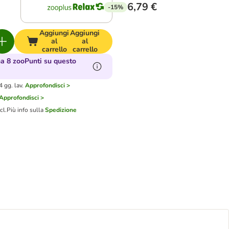
6,79 €
-15%
Aggiungi
Aggiungi
al
al
carrello
carrello
 8 zooPunti su questo
 gg. lav.
Approfondisci >
Approfondisci >
cl.
Più info sulla
Spedizione