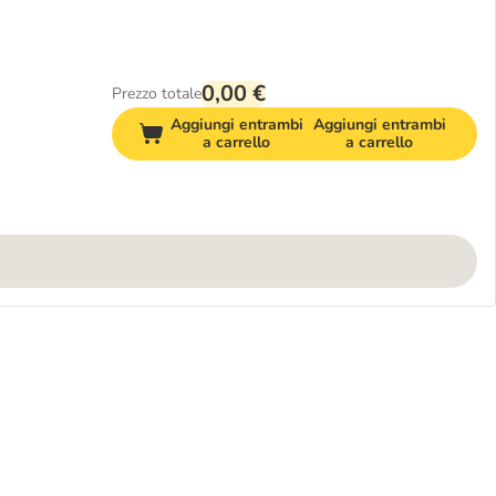
0,00 €
Prezzo totale
Aggiungi entrambi
Aggiungi entrambi
a carrello
a carrello