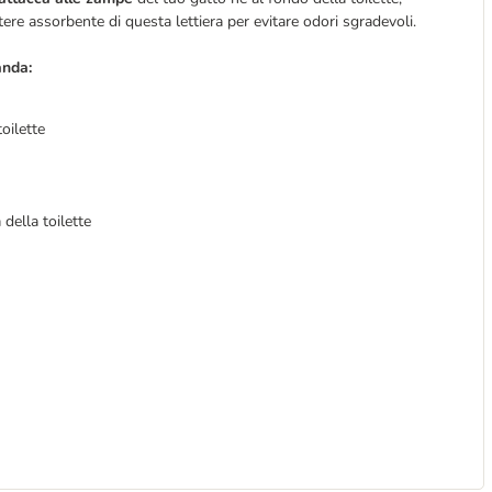
potere assorbente di questa lettiera per evitare odori sgradevoli.
anda:
oilette
a della toilette