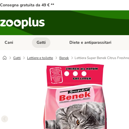
Consegna gratuita da 49 € **
Cani
Gatti
Diete e antiparassitari
Apri Menu Categoria: Cani
Apri Menu Categoria: Gatti
Gatti
Lettiere e toilette
Benek
Lettiera Super Benek Citrus Freshn