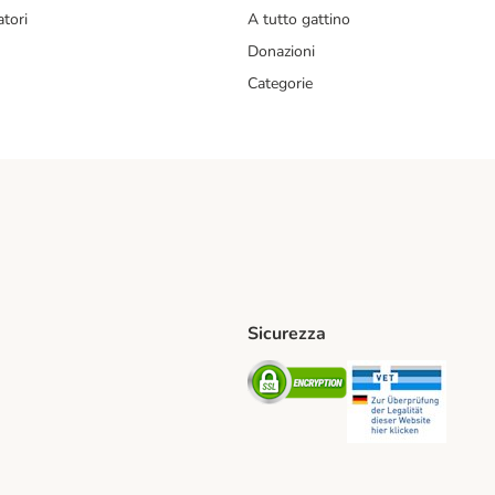
tori
A tutto gattino
Donazioni
Categorie
Sicurezza
iane. Shipping Method
Post. Shipping Method
Security
Securit
od
ent Method