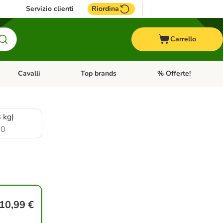
Servizio clienti
Riordina
Carrello
Cavalli
Top brands
% Offerte!
ccelli
Apri Menu Categoria: Acquaristica
Apri Menu Categoria: Cavalli
Apri Menu Categoria: T
8 kg)
.0
10,99 €