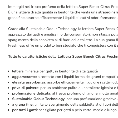
Immergiti nel fresco profumo della lettiera Super Benek Citrus Fres
È una lettiera di alta qualità in bentonite che vanta una
straordina
grana fine assorbe efficacemente i liquidi e i cattivi odori formando d
Grazie alla Sustainable Odour Technology, la lettiera Super Benek
apprezzato dai gatti e amatissimo dai consumatori; non rilascia p
spargimento della sabbietta al di fuori della toilette. La sua grana 
Freshness offre un prodotto ben studiato che ti conquisterà con il 
Tutte le caratteristiche della Lettiera Super Benek Citrus Fresh
lettiera minerale per gatti, in bentonite di alta qualità
agglomerante:
a contatto con i liquidi forma dei grumi compatti c
elevata assorbenza:
assorbe efficacemente i liquidi e i cattivi odo
priva di polvere:
per un ambiente pulito e una toilette igienica e 
profumazione delicata:
al fresco profumo di limone, molto ama
Sustainable Odour Technology:
per una profumazione gradevole e
a grana fine:
limita lo spargimento della sabbietta al di fuori dell
per tutti i gatti:
consigliata per gatti a pelo corto, medio e lungo