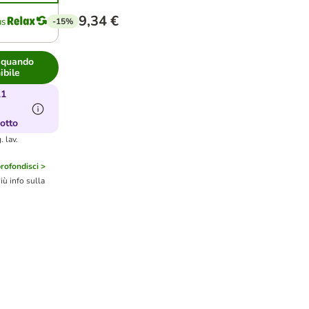
9,34 €
-15%
 quando
ibile
11
otto
 lav.
rofondisci >
iù info sulla