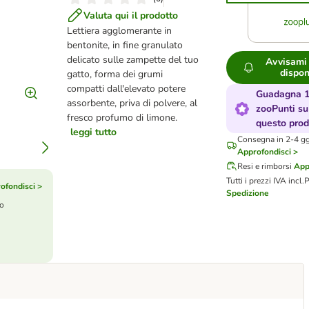
Valuta qui il prodotto
Lettiera agglomerante in
bentonite, in fine granulato
delicato sulle zampette del tuo
Avvisami
dispon
gatto, forma dei grumi
compatti dall'elevato potere
Guadagna 
assorbente, priva di polvere, al
zooPunti su
fresco profumo di limone.
questo prod
leggi tutto
Consegna in 2-4 gg.
Approfondisci >
Resi e rimborsi
App
Tutti i prezzi IVA incl.
P
ofondisci >
Spedizione
to