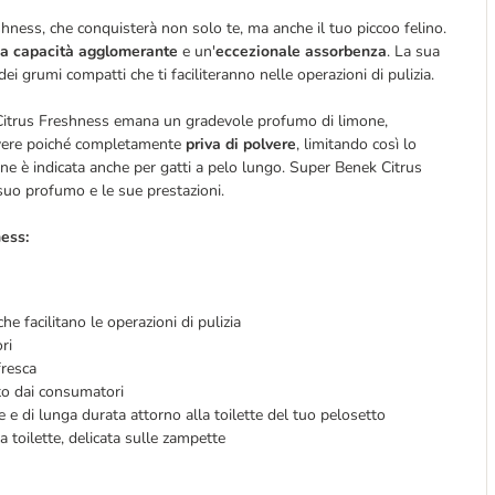
hness, che conquisterà non solo te, ma anche il tuo piccoo felino.
ria capacità agglomerante
e un'
eccezionale assorbenza
. La sua
ei grumi compatti che ti faciliteranno nelle operazioni di pulizia.
 Citrus Freshness emana un gradevole profumo di limone,
olvere poiché completamente
priva di polvere
, limitando così lo
fine è indicata anche per gatti a pelo lungo. Super Benek Citrus
suo profumo e le sue prestazioni.
ness:
he facilitano le operazioni di pulizia
ri
fresca
to dai consumatori
 di lunga durata attorno alla toilette del tuo pelosetto
a toilette, delicata sulle zampette