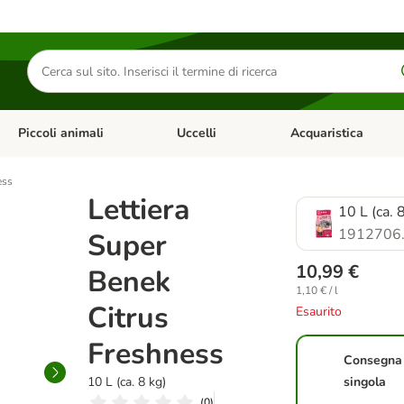
Cerca
prodotti
Piccoli animali
Uccelli
Acquaristica
Apri Menu Categoria: Diete e antiparassitari
Apri Menu Categoria: Piccoli animali
Apri Menu Categoria: U
ess
Lettiera
10 L (ca. 
1912706
Super
10,99 €
Benek
1,10 € / l
Citrus
Esaurito
Freshness
Consegna
10 L (ca. 8 kg)
singola
(
0
)