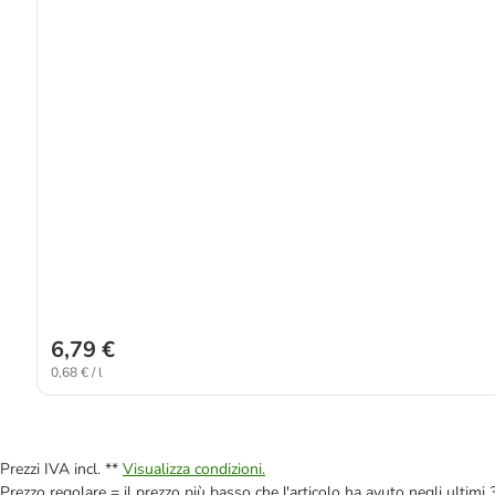
6,79 €
0,68 € / l
Prezzi IVA incl. **
Visualizza condizioni.
Prezzo regolare = il prezzo più basso che l'articolo ha avuto negli ultimi 