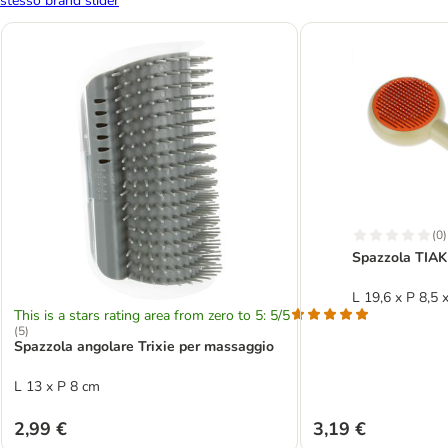
stesso brand slider
(
0
)
Spazzola TIAKI
L 19,6 x P 8,5 
This is a stars rating area from zero to 5: 5/5
(
5
)
Spazzola angolare Trixie per massaggio
L 13 x P 8 cm
2,99 €
3,19 €