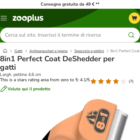
Consegna gratuita da 49 € **
Overview
catalogo
Cerca
prodotti
Gatti
Antiparassitari e igiene
Spazzole e pettini
8in1 Perfect Coat
8in1 Perfect Coat DeShedder per
gatti
Largh. pettine 4,6 cm
This is a stars rating area from zero to 5: 4.1/5
(
7
)
Valuta qui il prodotto