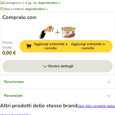
Consegna in 2-4 gg. lav.
Approfondisci >
Resi e rimborsi
Approfondisci >
Compralo con:
Prezzo
Aggiungi entrambi a
Aggiungi entrambi a
totale
carrello
carrello
0,00 €
Mostra dettagli
Descrizione
Recensioni
Altri prodotti dello stesso brand
Skip Altri prodotti dello