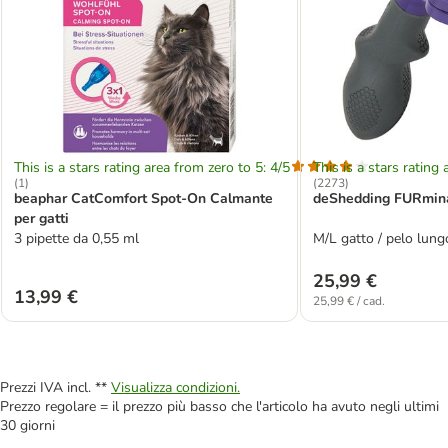
This is a stars rating area from zero to 5: 4/5
This is a stars rating 
(
1
)
(
2273
)
beaphar CatComfort Spot-On Calmante
deShedding FURminat
per gatti
3 pipette da 0,55 ml
M/L gatto / pelo lung
25,99 €
13,99 €
25,99 € / cad.
Prezzi IVA incl. **
Visualizza condizioni.
Prezzo regolare = il prezzo più basso che l'articolo ha avuto negli ultimi
30 giorni