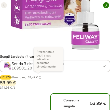
Prezzo totale
degli stessi
Scegli l'articolo (4 varianti)
articoli se
acquistati
Set da 3 ricariche (48 ml cad.)
singolarmente
169581.20
-12.17%
Prezzo reg.
61,47 €
53,99 €
374,93 € / l
Consegna
53,99 €
singola