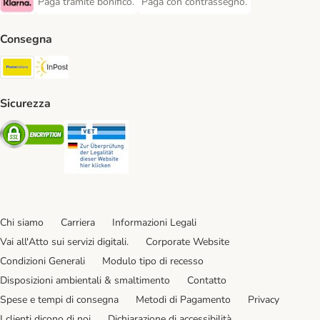
Paga tramite bonifico.
Paga con contrassegno.
Paga tramite bonifico. Payment Method
Paga con contrassegno. Payment Meth
Klarna Payment Method
Consegna
Poste Italiane. Shipping Method
InPost. Shipping Method
Sicurezza
Security
Security
Chi siamo
Carriera
Informazioni Legali
Vai all'Atto sui servizi digitali.
Corporate Website
Condizioni Generali
Modulo tipo di recesso
Disposizioni ambientali & smaltimento
Contatto
Spese e tempi di consegna
Metodi di Pagamento
Privacy
I clienti dicono di noi
Dichiarazione di accessibilità