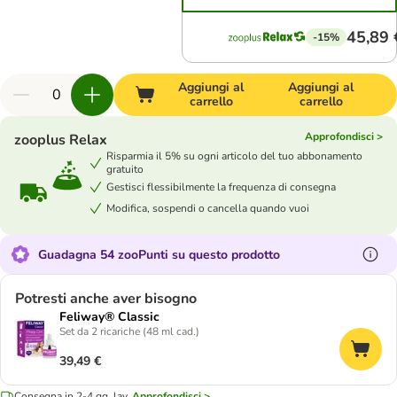
45,89 
-15%
Aggiungi al
Aggiungi al
carrello
carrello
Approfondisci >
zooplus Relax
Risparmia il 5% su ogni articolo del tuo abbonamento
gratuito
Gestisci flessibilmente la frequenza di consegna
Modifica, sospendi o cancella quando vuoi
Guadagna 54 zooPunti su questo prodotto
Potresti anche aver bisogno
Feliway® Classic
Set da 2 ricariche (48 ml cad.)
39,49 €
Consegna in 2-4 gg. lav.
Approfondisci >