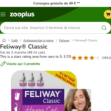
Consegna gratuita da 49 € **
Overview
catalogo
Cerca
prodotti
Gatti
Antiparassitari e igiene
Feliway
Feliway® Classic
Feliway® Classic
Set da 3 ricariche (48 ml cad.)
This is a stars rating area from zero to 5: 3.7/5
(
1911
)
Valuta qui il prodotto