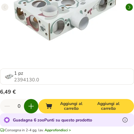
1 pz
2394130.0
6,49 €
Aggiungi al
Aggiungi al
carrello
carrello
Guadagna 6 zooPunti su questo prodotto
Consegna in 2-4 gg. lav.
Approfondisci >