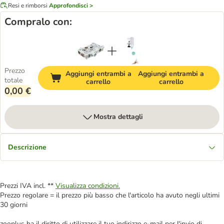
Resi e rimborsi
Approfondisci >
Compralo con:
Prezzo
Aggiungi entrambi a
Aggiungi entrambi a
totale
carrello
carrello
0,00 €
Mostra dettagli
Descrizione
Prezzi IVA incl. **
Visualizza condizioni.
Prezzo regolare = il prezzo più basso che l'articolo ha avuto negli ultimi
30 giorni
zooplus ha il diritto di utilizzare il tuo indirizzo e-mail per l'invio di