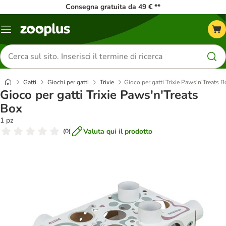
Consegna gratuita da 49 € **
Overview
catalogo
Cerca
prodotti
Gatti
Giochi per gatti
Trixie
Gioco per gatti Trixie Paws'n'Treats B
Gioco per gatti Trixie Paws'n'Treats
Box
1 pz
Valuta qui il prodotto
(
0
)