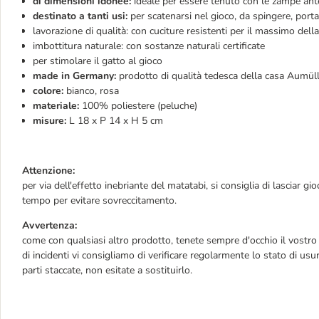
di dimensioni idonee:
ideale per essere tenuto con le zampe anter
destinato a tanti usi:
per scatenarsi nel gioco, da spingere, portar
lavorazione di qualità: con cuciture resistenti per il massimo della
imbottitura naturale: con sostanze naturali certificate
per stimolare il gatto al gioco
made in Germany:
prodotto di qualità tedesca della casa Aumül
colore:
bianco, rosa
materiale:
100% poliestere (peluche)
misure:
L 18 x P 14 x H 5 cm
Attenzione:
per via dell'effetto inebriante del matatabi, si consiglia di lasciar gi
tempo per evitare sovreccitamento.
Avvertenza:
come con qualsiasi altro prodotto, tenete sempre d'occhio il vostro a
di incidenti vi consigliamo di verificare regolarmente lo stato di 
parti staccate, non esitate a sostituirlo.