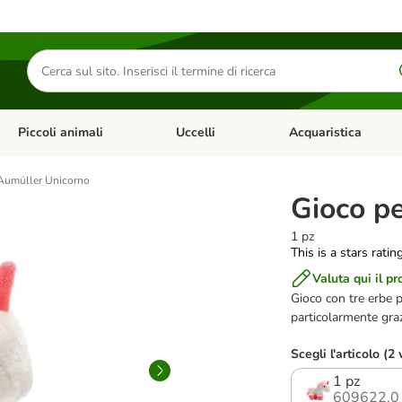
Cerca
prodotti
Piccoli animali
Uccelli
Acquaristica
Apri Menu Categoria: Diete e antiparassitari
Apri Menu Categoria: Piccoli animali
Apri Menu Categoria: U
 Aumüller Unicorno
Gioco pe
1 pz
This is a stars ratin
Valuta qui il pr
Gioco con tre erbe ps
particolarmente gra
Scegli l'articolo (2 
1 pz
609622.0