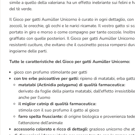
simile a quello della valeriana: ha un effetto inebriante sui felini 
del tè verde.
Il Gioco per gatti Aumüller Unicorno è curato in ogni dettaglio, con il
zoccoli, le orecchie, gli occhi e le narici ricamate. Il vostro gatto s
portato in giro e morso o come compagno per tante coccole. Inoltre
graffiato con quelle posteriori. Il Gioco per gatti Aumüller Unicorn
resistenti cuciture, che evitano che il cuscinetto possa rompersi dur
ingoiarne delle parti.
Tutte le caratteristiche del Gioco per gatti Aumüller Unicorno:
gioco con profumo stimolante per gatti
con tre erbe psicoattive per gatti:
ripieno di matatabi, erba gatta
matatabi (Actinidia polygama) di qualità farmaceutica:
derivato da foglie della pianta matatabi, dall'effetto irresistibi
anche per l'uomo
il miglior catnip di qualità farmaceutica:
stimola con il suo profumo il gatto al gioco
farro spelta frusciante:
di origine biologica e provenienza tede
l'attenzione dell'animale
accessorio colorato e ricco di dettagli:
grazioso unicorno che att