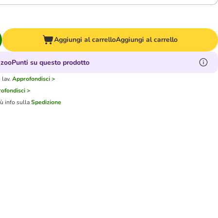
Aggiungi al carrello
Aggiungi al carrello
zooPunti su questo prodotto
 lav.
Approfondisci >
ofondisci >
iù info sulla
Spedizione