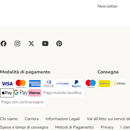
Newsletter
Modalità di pagamento
Consegna
Poste Ital
In
Paga con Visa. Payment Method
Paga con Mastercard. Payment Method
Paga con American Express. Payment Method
Paga con Diners Club. Payment Method
Paga con Postepay. Payment Method
Paga con PayPal. Payment Meth
Paga con Maestro. Paym
Paga tramite bonifico.
Paga tramite bonifico. Payment Method
Apple Pay Payment Method
Google Pay Payment Method
Klarna Payment Method
Paga con contrassegno.
Paga con contrassegno. Payment Method
Chi siamo
Carriera
Informazioni Legali
Vai all'Atto sui servizi dig
Spese e tempi di consegna
Metodi di Pagamento
Privacy
I cli