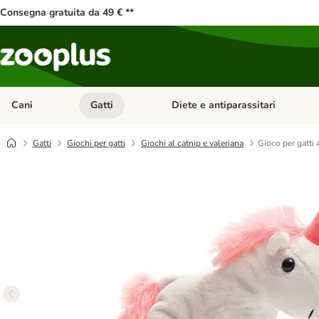
Consegna gratuita da 49 € **
Cani
Gatti
Diete e antiparassitari
Apri Menu Categoria: Cani
Apri Menu Categoria: Gatti
Gatti
Giochi per gatti
Giochi al catnip e valeriana
Gioco per gatti