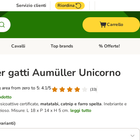
Servizio clienti
Riordina
Carrello
Cavalli
Top brands
% Offerte!
ccelli
Apri Menu Categoria: Acquaristica
Apri Menu Categoria: Cavalli
Apri Menu Categoria: T
r gatti Aumüller Unicorno
g area from zero to 5: 4.1/5
(
33
)
odotto
icoattive certificate,
matatabi, catnip e farro spelta
. Inebriante e
zioso. Misure: L 18 x P 14 x H 5 cm.
leggi tutto
varianti)