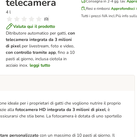
telecamera
Consegna in 2-4 gg. lav.
Appro
Resi e rimborsi
Approfondisci 
4 l
Tutti i prezzi IVA incl.
Più info sull
(
0
)
Valuta qui il prodotto
Ditributore automatico per gatti,
con
telecamera integrata da 3 milioni
di pixel
per livestream, foto e video,
con controllo tramite app
, fino a 10
pasti al giorno, inclusa ciotola in
acciaio inox.
leggi tutto
e ideale per i proprietari di gatti che vogliono nutrire il proprio
azie alla
fotocamera HD integrata da 3 milioni di pixel
, è
ssicurarsi che stia bene. La fotocamera è dotata di uno sportello
ntare personalizzato
con un massimo di 10 pasti al giorno. Il