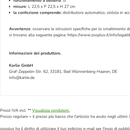
funzionamento a batteria
: sì
misure
: L 22,5 x P 22,5 x H 27 cm
la confezione comprende:
distributore automatico, ciotola in ac
Avvertenze
: osservare le istruzioni specifiche per lo smaltimento de
si trovano alla seguente pagina: https://www.zooplus.it/info/legal/
Informazioni del produttore.
Karlie GmbH
Graf-Zeppelin-Str. 62, 33181, Bad Wünnenberg-Haaren, DE
info@karlie.de
Prezzi IVA incl. **
Visualizza condizioni.
Prezzo regolare = il prezzo più basso che l'articolo ha avuto negli ultimi 
zooplus ha il diritto di utilizzare il tuo indirizzo e-mail per l'invio di pu