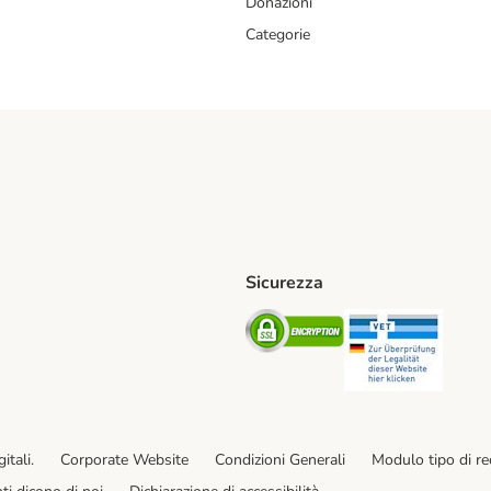
Donazioni
Categorie
Sicurezza
iane. Shipping Method
Post. Shipping Method
Security
Securit
od
ent Method
itali.
Corporate Website
Condizioni Generali
Modulo tipo di r