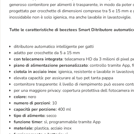
generoso contenitore per alimenti è trasparente, in modo da poter co
progettato per crocchette di dimensioni comprese tra 5 e 15 mm e gar
inossidabile non è solo igienica, ma anche lavabile in lavastoviglie.
Tutte le caratteristiche di beeztees Smart Ditributore automati
ditributore automatico intelligente per gatti
adatto per crocchette da 5 a 15 mm
con telecamera integrata
: telecamera HD da 3 milioni di pixel p
piano di alimentazione personalizzato
: controllo tramite App, f
ciotola in acciaio inox
: igienica, resistente e lavabile in lavastovi
elevata capacità: per assicurare al tuo pet tanta pappa
contenitore trasparente: il livello di riempimento può essere con
per una maggiore privacy: copertura protettiva dell fotocamera i
colore:
nero
numero di porzioni
: 10
capacità per porzione:
400 ml
tipo di alimento:
secco
funzione timer
: sì, programmabile tramite App
materiale:
plastica, acciaio inox