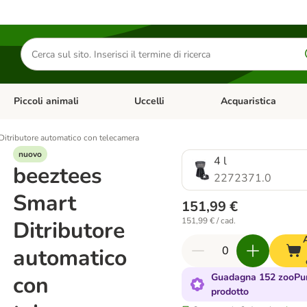
Cerca
prodotti
Piccoli animali
Uccelli
Acquaristica
Apri Menu Categoria: Diete e antiparassitari
Apri Menu Categoria: Piccoli animali
Apri Menu Categoria: U
Ditributore automatico con telecamera
nuovo
4 l
beeztees
2272371.0
Smart
151,99 €
151,99 € / cad.
Ditributore
automatico
con
Guadagna 152 zooPun
prodotto