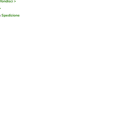
fondisci >
>
a
Spedizione