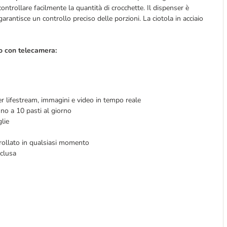
ntrollare facilmente la quantità di crocchette. Il dispenser è
antisce un controllo preciso delle porzioni. La ciotola in acciaio
co con telecamera:
er lifestream, immagini e video in tempo reale
ino a 10 pasti al giorno
glie
trollato in qualsiasi momento
nclusa