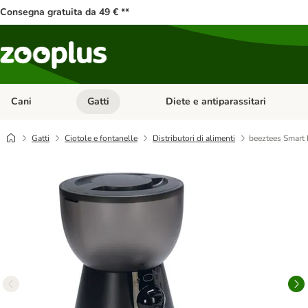
Consegna gratuita da 49 € **
Cani
Gatti
Diete e antiparassitari
Apri Menu Categoria: Cani
Apri Menu Categoria: Gatti
Gatti
Ciotole e fontanelle
Distributori di alimenti
beeztees Smart 