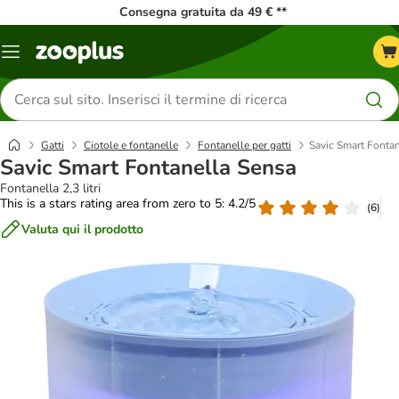
Consegna gratuita da 49 € **
Overview
catalogo
Cerca
prodotti
Gatti
Ciotole e fontanelle
Fontanelle per gatti
Savic Smart Fonta
Savic Smart Fontanella Sensa
Fontanella 2,3 litri
This is a stars rating area from zero to 5: 4.2/5
(
6
)
Valuta qui il prodotto