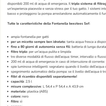
disponibili 200 ml di acqua di emergenza. Il
triplo sistema di filtra
un'esperienza piacevole e senza stress per il tuo gatto. I sistemi inte
basso e proteggono la pompa arrestandone automaticamente il fun
Tutte le caratteristiche della Fontanella beeztees Sef:
ampia fontanella per gatti
per un micetto sempre ben idratato
: tanta acqua fresca a dispo
fino a 80 giorni di autonomia senza fili
: batteria di lunga durata
filtro triplo
: per un'acqua pulita e limpida
tre diverse modalità di flusso dell'acqua: timer, intervallo o flus
200 ml di acqua di emergenza in caso di interruzione di corrente
spie luminose intelligenti: segnalano quando il livello dell'acqua 
spegnimento automatico della pompa: se il livello dell'acqua è t
filtri di ricambio disponibili separatamente!
capacità
: 2,5 l
misure complessive
: L 54,4 x P 54,4 x A 43,9 cm
materiale:
plastica (ABS)
colore:
nero
filtro:
sì