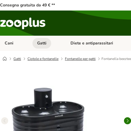
Consegna gratuita da 49 € **
Cani
Gatti
Diete e antiparassitari
Apri Menu Categoria: Cani
Apri Menu Categoria: Gatti
Gatti
Ciotole e fontanelle
Fontanelle per gatti
Fontanella beeztee