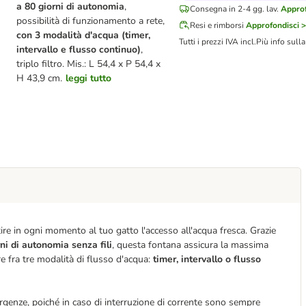
a 80 giorni di autonomia
,
Consegna in 2-4 gg. lav.
Approf
possibilità di funzionamento a rete,
Resi e rimborsi
Approfondisci >
con 3 modalità d'acqua (timer,
Tutti i prezzi IVA incl.
Più info sull
intervallo e flusso continuo)
,
triplo filtro. Mis.: L 54,4 x P 54,4 x
H 43,9 cm.
leggi tutto
ire in ogni momento al tuo gatto l'accesso all'acqua fresca. Grazie
ni di autonomia senza fili
, questa fontana assicura la massima
e fra tre modalità di flusso d'acqua:
timer, intervallo o flusso
ergenze, poiché in caso di interruzione di corrente sono sempre