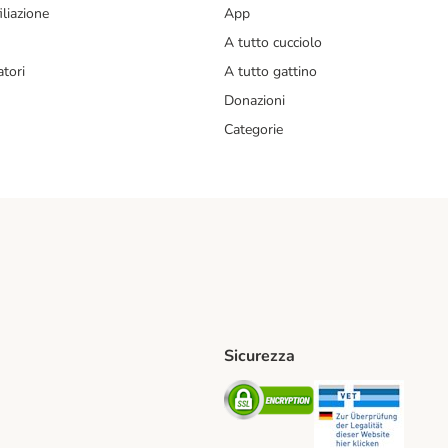
liazione
App
A tutto cucciolo
tori
A tutto gattino
Donazioni
Categorie
Sicurezza
iane. Shipping Method
Post. Shipping Method
Security
Securit
od
ent Method