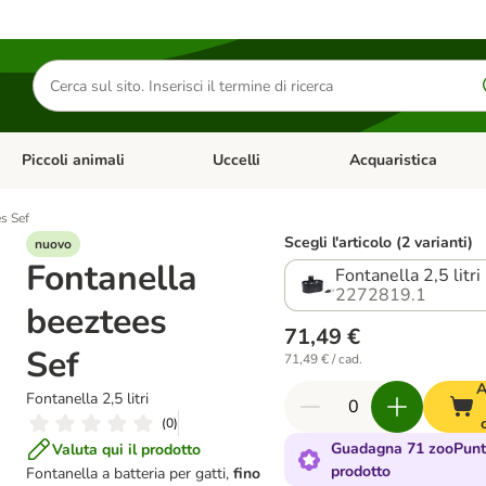
Cerca
prodotti
Piccoli animali
Uccelli
Acquaristica
Apri Menu Categoria: Diete e antiparassitari
Apri Menu Categoria: Piccoli animali
Apri Menu Categoria: U
s Sef
Scegli l'articolo (2 varianti)
nuovo
Fontanella
Fontanella 2,5 litri
2272819.1
beeztees
71,49 €
Sef
71,49 € / cad.
A
Fontanella 2,5 litri
(
0
)
Guadagna 71 zooPunti
Valuta qui il prodotto
prodotto
Fontanella a batteria per gatti,
fino