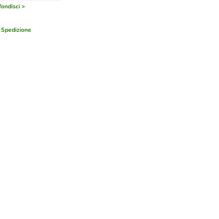
ondisci >
a
Spedizione