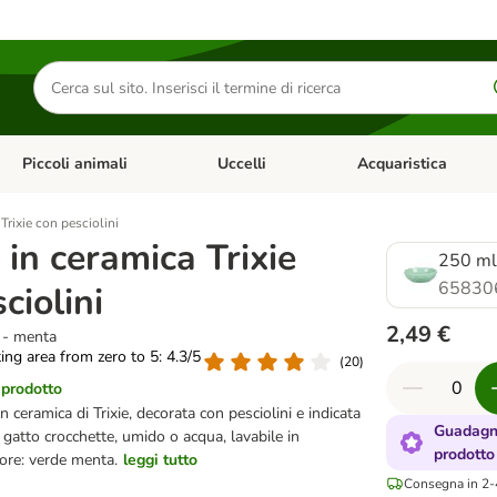
Cerca
prodotti
Piccoli animali
Uccelli
Acquaristica
Apri Menu Categoria: Diete e antiparassitari
Apri Menu Categoria: Piccoli animali
Apri Menu Categoria: U
Trixie con pesciolini
 in ceramica Trixie
250 ml
65830
ciolini
2,49 €
 - menta
ting area from zero to 5: 4.3/5
(
20
)
 prodotto
n ceramica di Trixie, decorata con pesciolini e indicata
Guadagna
o gatto crocchette, umido o acqua, lavabile in
prodotto
lore: verde menta.
leggi tutto
Consegna in 2-4