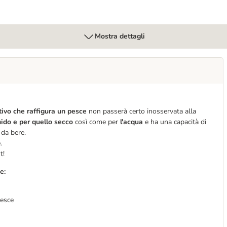
Mostra dettagli
vo che raffigura un pesce
non passerà certo inosservata alla
ido e per quello secco
così come per
l'acqua
e ha una capacità di
 da bere.
.
t!
e:
pesce