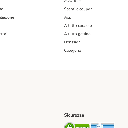
ZOOutlet
tà
Sconti e coupon
liazione
App
A tutto cucciolo
tori
A tutto gattino
Donazioni
Categorie
Sicurezza
iane. Shipping Method
Post. Shipping Method
Security
Securit