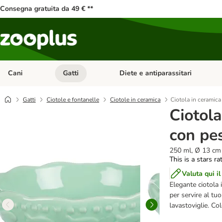
Consegna gratuita da 49 € **
Cani
Gatti
Diete e antiparassitari
Apri Menu Categoria: Cani
Apri Menu Categoria: Gatti
Gatti
Ciotole e fontanelle
Ciotole in ceramica
Ciotola in ceramica 
Ciotola
con pes
250 ml, Ø 13 cm
This is a stars ra
Valuta qui il
Elegante ciotola i
per servire al tu
lavastoviglie. Co