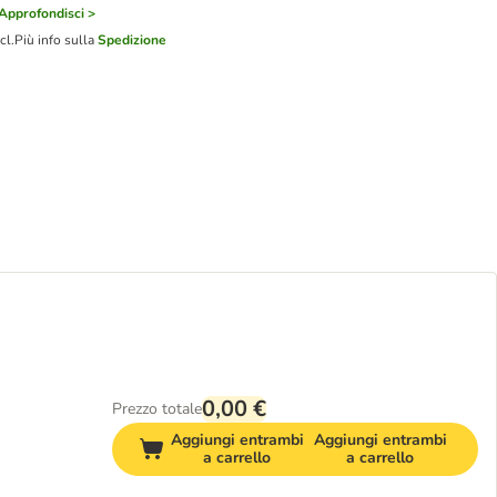
Approfondisci >
cl.
Più info sulla
Spedizione
0,00 €
Prezzo totale
Aggiungi entrambi
Aggiungi entrambi
a carrello
a carrello