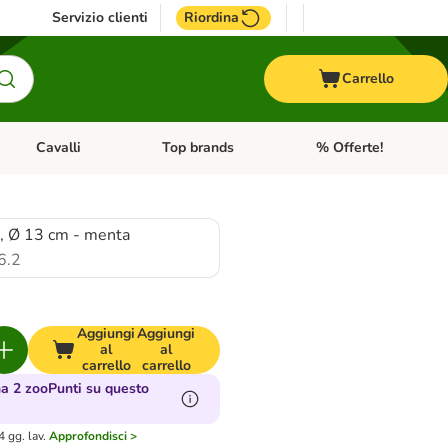
Servizio clienti
Riordina
Carrello
Cavalli
Top brands
% Offerte!
ccelli
Apri Menu Categoria: Acquaristica
Apri Menu Categoria: Cavalli
Apri Menu Categoria: T
, Ø 13 cm - menta
6.2
Aggiungi
Aggiungi
al
al
carrello
carrello
 2 zooPunti su questo
 gg. lav.
Approfondisci >