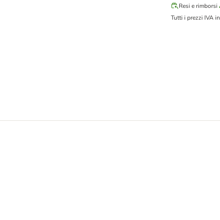
Resi e rimborsi
Tutti i prezzi IVA in
 con il muso schiacciato