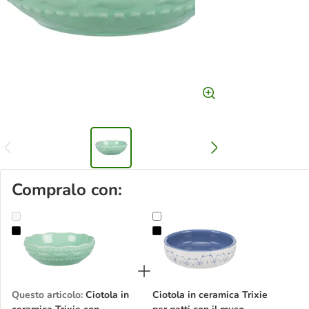
Compralo con:
Ciotola in ceramica Trixie con pesciolini
Ciotola in ceramica Trixie per gatti
Questo articolo
:
Ciotola in
Ciotola in ceramica Trixie