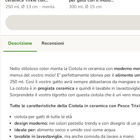
ceramica Trixie con
per gatti con il muso
pesciolini
250 ml, Ø 13 cm - menta
schiacciato
300 ml, Ø 15 cm
Descrizione
Recensioni
Nello stiloloso color menta la Ciotola in ceramica con
moderno moti
mensa del vostro micio! E' perfettamente idonea per il
alimento um
250 ml. Così il vostro gatto avrà sempre abbastanza da mangiare e
La ciotola è in
pregiata ceramica
e quindi è lavabile in lavastoviglie
Sorprendete il vostro tigrotto con questa ciotola che è un vero mus
Tutte le caratteristiche della Ciotola in ceramica con Pesce Trixi
ciotola per gatti di tutte le età
design moderno:
nei colori pastello trendy e con disegno di un 
ideale per:
alimento secco e umido così come acqua
lavabile in lavastoviglie
, ma anche comoda da lavare a mano